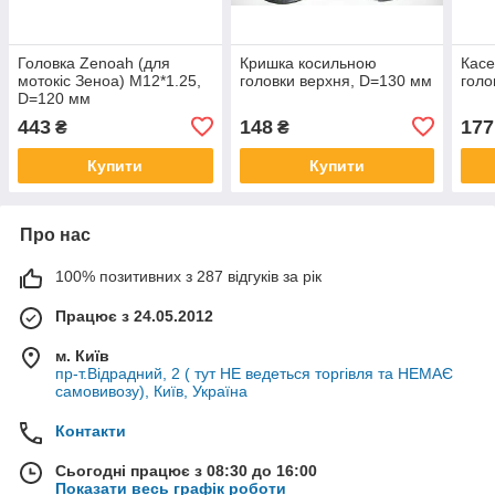
Головка Zenoah (для
Кришка косильною
Касе
мотокіс Зеноа) M12*1.25,
головки верхня, D=130 мм
голо
D=120 мм
443
148
177
₴
₴
Купити
Купити
Про нас
100% позитивних з 287 відгуків за рік
Працює з 24.05.2012
м. Київ
пр-т.Відрадний, 2 ( тут НЕ ведеться торгівля та НЕМАЄ
самовивозу), Київ, Україна
Контакти
Сьогодні працює з 08:30 до 16:00
Показати весь графік роботи