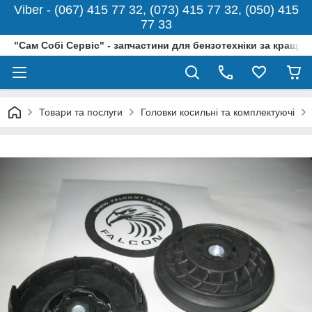
Viber - (067) 415 77 32, (073) 415 77 32, (050) 415
77 33
"Сам Собі Сервіс" - запчастини для бензотехніки за кращо
Товари та послуги
Головки косильні та комплектуючі