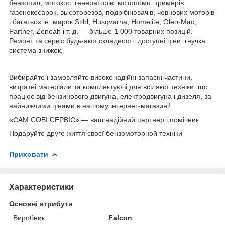
бензопил, мотокос, генераторів, мотопомп, тримерів,
газонокосарок, высоторезов, подрібнювачів, човнових моторів
і багатьох ін. марок Stihl, Husqvarna, Homelite, Oleo-Mac,
Partner, Zenoah і т. д. — більше 1 000 товарних позицій.
Ремонт та сервіс будь-якої складності, доступні ціни, гнучка
система знижок.
Вибирайте і замовляйте високонадійні запасні частини,
витратні матеріали та комплектуючі для всілякої техніки, що
працює від бензинового двигуна, електродвигуна і дизеля, за
найнижчими цінами в нашому інтернет-магазині!
«САМ СОБІ СЕРВІС» — ваш надійний партнер і помічник
Подаруйте друге життя своєї бензомоторной техніки
Приховати
Характеристики
Основні атрибути
Виробник
Falcon