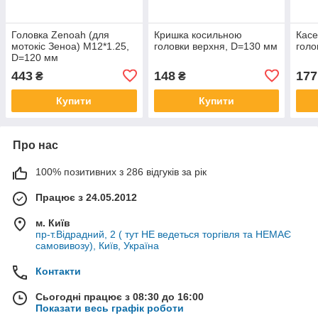
Головка Zenoah (для
Кришка косильною
Касе
мотокіс Зеноа) M12*1.25,
головки верхня, D=130 мм
голо
D=120 мм
443
148
177
₴
₴
Купити
Купити
Про нас
100% позитивних з 286 відгуків за рік
Працює з 24.05.2012
м. Київ
пр-т.Відрадний, 2 ( тут НЕ ведеться торгівля та НЕМАЄ
самовивозу), Київ, Україна
Контакти
Сьогодні працює з 08:30 до 16:00
Показати весь графік роботи