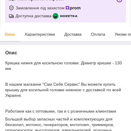
Замовлення під захистом
Доступна доставка
Опис
Характеристики
Доставка
Оплата
Умови п
Опис
Кришка нижня для косильною головки. Діаметр кришки - 130
мм
В нашем магазине "Сам Себе Сервис" Вы можете купить
крышку для косильной головки нижнюю с доставкой по всей
Украине.
Работаем как с оптовыми, так и с розничными клиентами
Большой выбор запасных частей и комплектующих для
бензопил, мотокос, генераторов, мотопомп, триммеров,
газонокосилок, высоторезов, измельчителей, лодочных