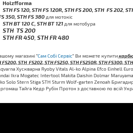
Holzfforma
STH FS 120, STH FS 120R, STH FS 200, STH
FS 202
,
STH
FS 350, STH FS 380
для мотокіс
STH BT 120 C, STH BT 121
для мотобура
STH
TS 200
STH FR 450
,
STH FR 480
ашому магазині "
Сам Собі Сервіс
" Ви можете купити
карбю
 FS200, STH FS202, STH FS250, STH FS250R, STH FS300, STH 
qvarna Хускварна Ryoby Vitals Al-ko Alpina Efco Einhell Eur
ndai Ikra Mogatec Intertool Makita Daishin Dolmar Maruyam
ko Solo Stern Stiga STH Sturm Wolf-garten Zenoah Бригад
ргомаш Тайга Кедр Рубін Протон з доставкою по всій Укра