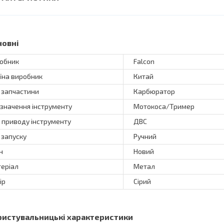
новні
обник
Falcon
їна виробник
Китай
 запчастини
Карбюратор
значення інструменту
Мотокоса/Тример
 приводу інструменту
ДВС
 запуску
Ручний
н
Новий
еріал
Метал
ір
Сірий
ристувальницькі характеристики