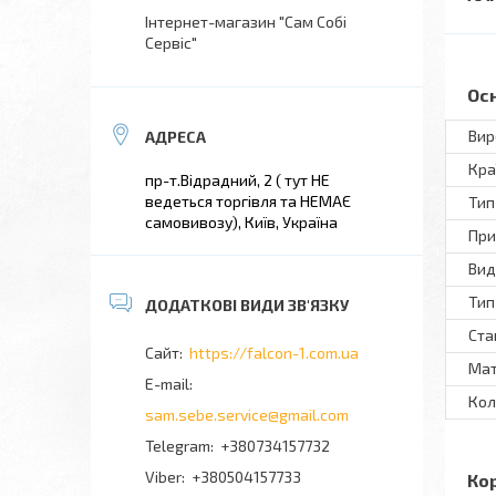
Інтернет-магазин "Сам Собі
Сервіс"
Ос
Вир
Кра
пр-т.Відрадний, 2 ( тут НЕ
ведеться торгівля та НЕМАЄ
Тип
самовивозу), Київ, Україна
При
Вид
Тип
Ста
https://falcon-1.com.ua
Мат
Кол
sam.sebe.service@gmail.com
+380734157732
+380504157733
Ко