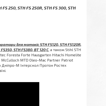
 FS 250, STH FS 250R, STH FS 300, STH
ратори для мотокіс STH FS120, STH FS120R,
FS350, STH FS380, BT 120 C
, а також Stihl STH
otec Foresta Forte Hausgarten Hitachi Homelite
a McCulloch MTD Oleo-Mac Partner Patriot
ир Дніпро-М Інтерскол Протон Ростех
їні.