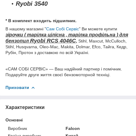
Ryobi
3540
* В комплект входить підшипник.
В нашому магазині "
Сам Собі Сервіс
" Ви можете купити
зірочки ( тарілка цілісна , тарілка профільна ) для
Ryobi RCS 4046С
бензопил
,
Stihl, Maxcut, McCulloch,
Stihl, Husqvarna, Oleo-Mac, Makita, Dolmar, Efco, Тайга, Кедр,
Рубін, Протон з доставкою по всій Україні.
«САМ СОБІ СЕРВІС» — Ваш надійний партнер і помічник.
Подаруйте друге життя своєї бензомоторной техніці.
Приховати
Характеристики
Основні
Виробник
Falcon
Країна виробник
Китай