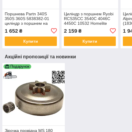
Поршнева Partn 340S
Циліндр з поршнем Ryobi
Цилі
350S 360S 5838382-01
RCS35CС 3540C 4046С
Alpi
циліндр з поршнем на
4450С 10532 Homelite
(183
бензопилу ЦПГ для
HCS3535 Райоби,
1 652
2 159
1 9
₴
₴
мотопил
Хомлайт поршнева група
ЦПГ Т2128
Купити
Купити
Акційні пропозиції та новинки
Подарунок
Зірочка провідна MS 180