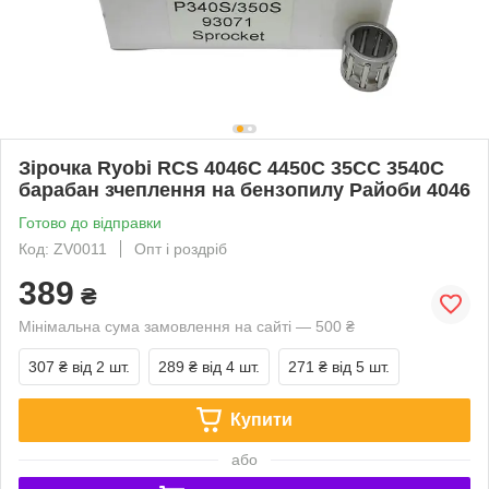
Зірочка Ryobi RCS 4046С 4450С 35CС 3540C
барабан зчеплення на бензопилу Райоби 4046
Готово до відправки
Код: ZV0011
Опт і роздріб
389
₴
Мінімальна сума замовлення на сайті — 500 ₴
307 ₴
від 2 шт.
289 ₴
від 4 шт.
271 ₴
від 5 шт.
Купити
або