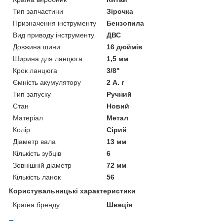
Тип запчастини
Зірочка
Призначення інструменту
Бензопила
Вид приводу інструменту
ДВС
Довжина шини
16 дюймів
Ширина для ланцюга
1,5 мм
Крок ланцюга
3/8''
Ємність акумулятору
2 А. г
Тип запуску
Ручний
Стан
Новий
Матеріал
Метал
Колір
Сірий
Діаметр вала
13 мм
Кількість зубців
6
Зовнішній діаметр
72 мм
Кількість ланок
56
Користувальницькі характеристики
Країна бренду
Швеція