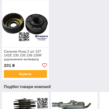
Сальник Husq 2 шт 137
142Е 230 235 236 235R
ущільнення колінвалу
Jonsered CS2036 CS2040
201
₴
5039107-01 530056363
12х37х12,5
Купити
Подібні товари компанії