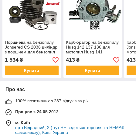
Поршнева на бензопилу
Карбюратор на бензопилу
Карб
Jonsered CS 2036 циліндр
Husq 142 137 136 для
Jons
з поршнем для бензопил
мотопил Husq 141
мот
CS 2040 530 06 99-40 ЦПГ
Jonsered 2036 2040
2137
1 534
413
413
₴
₴
Жонсеред + сальники
5300719-87 5300354-82
5300
колінвала 2 шт
5300696-29 5300717-04
Купити
Купити
Про нас
100% позитивних з 287 відгуків за рік
Працює з 24.05.2012
м. Київ
пр-т.Відрадний, 2 ( тут НЕ ведеться торгівля та НЕМАЄ
самовивозу), Київ, Україна