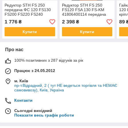
Редуктор STH FS 250
Редуктор STH FS 250
Гайк
передача ФС 120 FS130
FS120 FSA 130 FS-KM
120 
FS200 FS220 FS240
41806400114 передача
кріп
FS260 4180-640-0114
ФС з 2016 року new
бен
1 776
2 398
89
₴
₴
41376400100
412
41306410305 до 2016
Купити
Купити
року
Про нас
100% позитивних з 287 відгуків за рік
Працює з 24.05.2012
м. Київ
пр-т.Відрадний, 2 ( тут НЕ ведеться торгівля та НЕМАЄ
самовивозу), Київ, Україна
Контакти
Сьогодні вихідний
Показати весь графік роботи