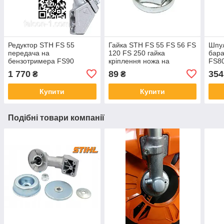
Редуктор STH FS 55
Гайка STH FS 55 FS 56 FS
Шпу
передача на
120 FS 250 гайка
бара
бензотримера FS90
кріплення ножа на
FS80
FS100 нижній редуктор на
бензотример ФС 55
бен
1 770
89
354
₴
₴
бензокосу FS120
41266427600
FS8
FS12
Купити
Купити
унів
Подібні товари компанії