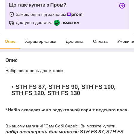
Що таке купити з Пром?
Замовлення під захистом
Доступна доставка
Опис
Характеристики
Доставка
Оплата
Умови п
Опис
Набір шестерень для мотокіс:
STH FS 87, STH FS 90, STH FS 100,
STH FS 120, STH FS 130
* Набір складається з редукторной пари + веденого вала.
В нашому магазині "Сам Собі Сервіс" Ви можете купити
н
абір шестерень для мотокіс
STH FS 87, STH FS