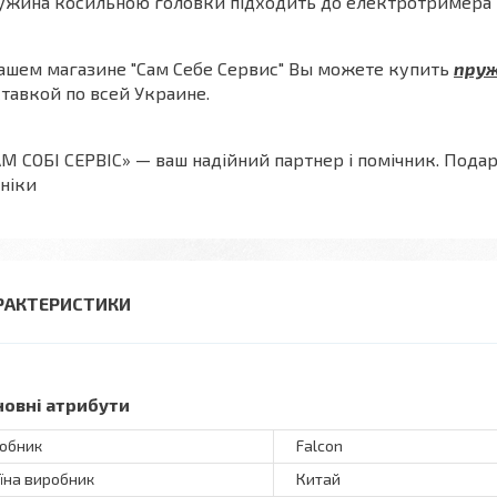
ужина косильною головки підходить до електротримера
ашем магазине "Сам Себе Сервис" Вы можете купить
пруж
тавкой по всей Украине.
М СОБІ СЕРВІС» — ваш надійний партнер і помічник.
Подар
ніки
РАКТЕРИСТИКИ
новні атрибути
обник
Falcon
їна виробник
Китай