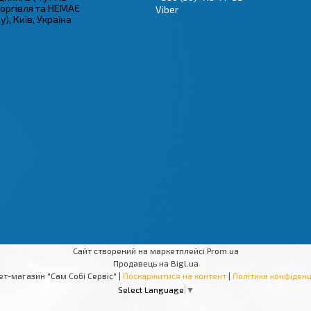
торгівля та НЕМАЄ
Viber
), Київ, Україна
Сайт створений на маркетплейсі
Prom.ua
Продавець на Bigl.ua
Інтернет-магазин "Сам Собі Сервіс" |
Поскаржитися на контент
|
Політика конфіденц
Select Language
▼