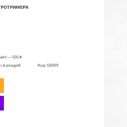
КТРОТРИМЕРА
айті — 500 ₴
і в роздріб
Код:
GK009