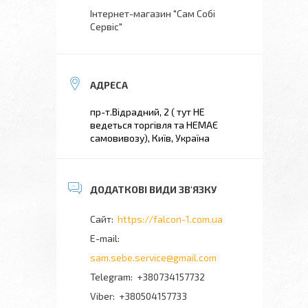
Інтернет-магазин "Сам Собі
Сервіс"
пр-т.Відрадний, 2 ( тут НЕ
ведеться торгівля та НЕМАЄ
самовивозу), Київ, Україна
https://falcon-1.com.ua
sam.sebe.service@gmail.com
+380734157732
+380504157733