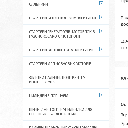
Пр
САЛЬНИКИ
В н
СТАРТЕРИ БЕНЗОПИЛ І КОМПЛЕКТУЮЧІ
дос
СТАРТЕРИ ГЕНЕРАТОРІВ, МОТОБЛОКІВ,
ГАЗОНОКОСАРОК, МОТОПОМП
«СА
тех
СТАРТЕРИ МОТОКІС І КОМПЛЕКТУЮЧІ
СТАРТЕРИ ДЛЯ ЧОВНОВИХ МОТОРІВ
ФІЛЬТРИ ПАЛИВНІ, ПОВІТРЯНІ ТА
ХА
КОМПЛЕКТУЮЧІ
ЦИЛІНДРИ З ПОРШНЕМ
Ос
ШИНИ, ЛАНЦЮГИ, НАПИЛЬНИКИ ДЛЯ
БЕНЗОПИЛ ТА ЕЛЕКТРОПИЛ
Вир
Кра
ПАЛИВНІ ШЛАНГИ, ІМПУЛЬСНІ І МАСЛЯНІ