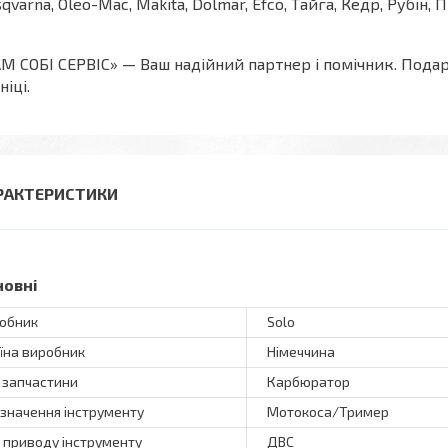
qvarna, Oleo-Mac, Makita, Dolmar, Efco, Тайга, Кедр, Рубін, 
М СОБІ СЕРВІС» — Ваш надійний партнер і помічник. Пода
ніці.
РАКТЕРИСТИКИ
новні
обник
Solo
їна виробник
Німеччина
 запчастини
Карбюратор
значення інструменту
Мотокоса/Тример
 приводу інструменту
ДВС