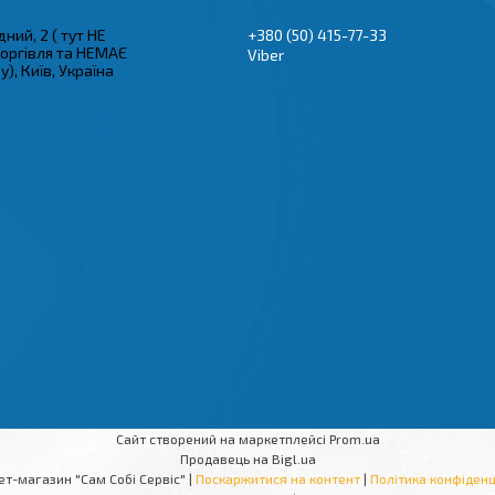
ний, 2 ( тут НЕ
+380 (50) 415-77-33
торгівля та НЕМАЄ
Viber
), Київ, Україна
Сайт створений на маркетплейсі
Prom.ua
Продавець на Bigl.ua
Інтернет-магазин "Сам Собі Сервіс" |
Поскаржитися на контент
|
Політика конфіденц