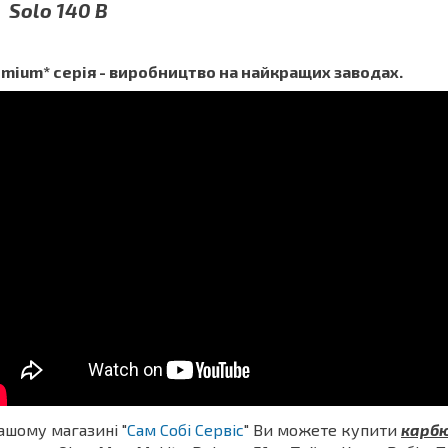
Solo 140 B
mium* серія - виробництво на найкращих заводах.
ашому магазині "
Сам Собі Сервіс
" Ви можете купити
карбю