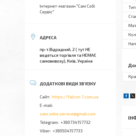
Інтернет-магазин "Сам Собі
Тип
Сервіс"
Ста
Мат
Кол
Нап
пр-т.Відрадний, 2 ( тут НЕ
ведеться торгівля та НЕМАЄ
самовивозу), Київ, Україна
До
Кра
https://falcon-1.com.ua
sam.sebe.service@gmail.com
ІН
+380734157732
+380504157733