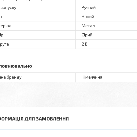
 запуску
Ручний
н
Новий
еріал
Метал
ір
Сірий
руга
2 В
повнювально
їна бренду
Німеччина
ФОРМАЦІЯ ДЛЯ ЗАМОВЛЕННЯ