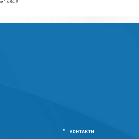
а:
1 484 ₴