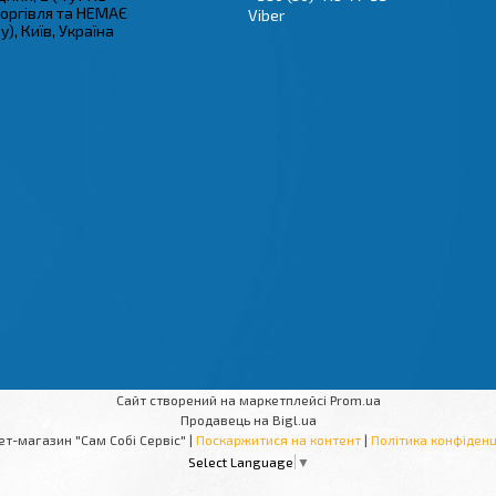
торгівля та НЕМАЄ
Viber
), Київ, Україна
Сайт створений на маркетплейсі
Prom.ua
Продавець на Bigl.ua
Інтернет-магазин "Сам Собі Сервіс" |
Поскаржитися на контент
|
Політика конфіденц
Select Language
▼