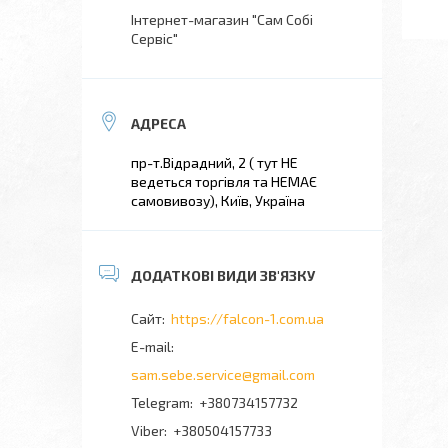
Інтернет-магазин "Сам Собі
Сервіс"
пр-т.Відрадний, 2 ( тут НЕ
ведеться торгівля та НЕМАЄ
самовивозу), Київ, Україна
https://falcon-1.com.ua
sam.sebe.service@gmail.com
+380734157732
+380504157733