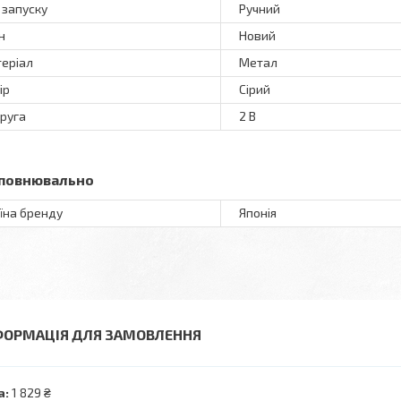
 запуску
Ручний
н
Новий
еріал
Метал
ір
Сірий
руга
2 В
повнювально
їна бренду
Японія
ФОРМАЦІЯ ДЛЯ ЗАМОВЛЕННЯ
а:
1 829 ₴