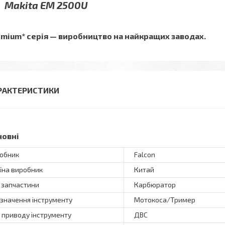
Makita EM 2500U
emium* серія — виробництво на найкращих заводах.
РАКТЕРИСТИКИ
новні
обник
Falcon
їна виробник
Китай
 запчастини
Карбюратор
значення інструменту
Мотокоса/Тример
 приводу інструменту
ДВС