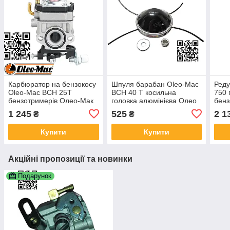
Карбюратор на бензокосу
Шпуля барабан Oleo-Mac
Реду
Oleo-Mac BCH 25T
BCH 40 T косильна
750 
бензотримерів Олео-Мак
головка алюмінієва Олео
бенз
250T мотокос 251 25S
Мак 40 універсальна
755 
1 245
525
2 1
₴
₴
250S 2318557R
професійна 418850
8460
539167
611
Купити
Купити
Акційні пропозиції та новинки
Подарунок