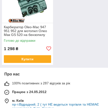
Карбюратор Oleo-Mac 947
951 952 для мотопил Олео
Мак GS 520 на бензопилу
Efco 147 152 50070224B
Готово до відправки
HDA-205 HDA-314
1 298
₴
Купити
Про нас
100% позитивних з 287 відгуків за рік
Працює з 24.05.2012
м. Київ
пр-т.Відрадний, 2 ( тут НЕ ведеться торгівля та НЕМАЄ