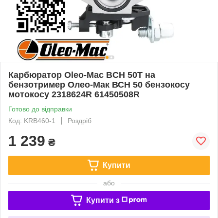
Карбюратор Oleo-Mac BCH 50T на
бензотример Олео-Мак ВСН 50 бензокосу
мотокосу 2318624R 61450508R
Готово до відправки
Код: KRB460-1
Роздріб
1 239
₴
Купити
або
Купити з