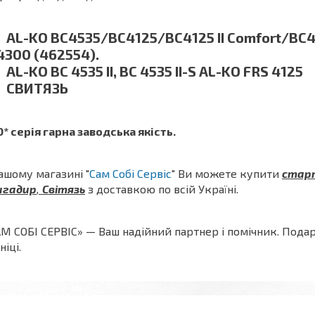
AL-KO BC4535/BC4125/BC4125 II Comfort/BC4
4300 (462554).
AL-KO BC 4535 II, BC 4535 II-S AL-KO FRS 4125
СВИТЯЗЬ
* серія гарна заводська якість.
ашому магазині "
Сам Собі Сервіс
" Ви можете купити
старт
игадир
,
Світязь
з доставкою по всій Україні.
М СОБІ СЕРВІС» — Ваш надійний партнер і помічник. Пода
ніці.