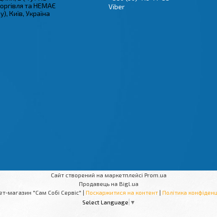
торгівля та НЕМАЄ
Viber
), Київ, Україна
Сайт створений на маркетплейсі
Prom.ua
Продавець на Bigl.ua
Інтернет-магазин "Сам Собі Сервіс" |
Поскаржитися на контент
|
Політика конфіденц
Select Language
▼