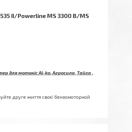
535 II/Powerline MS 3300 B/MS
ер для мотокіс Al-ko, Агросила, Тайга ,
руйте друге життя своєї бензомоторной