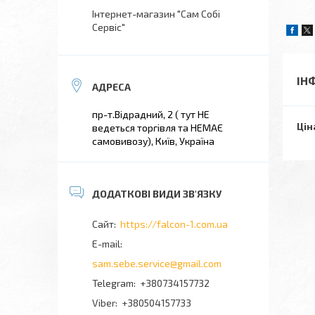
Інтернет-магазин "Сам Собі
Сервіс"
ІН
пр-т.Відрадний, 2 ( тут НЕ
Цін
ведеться торгівля та НЕМАЄ
самовивозу), Київ, Україна
https://falcon-1.com.ua
sam.sebe.service@gmail.com
+380734157732
+380504157733