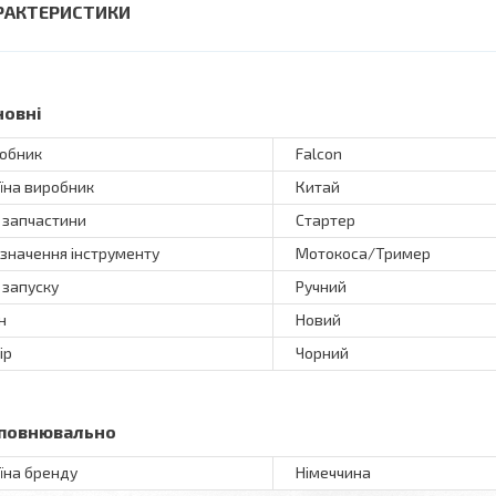
РАКТЕРИСТИКИ
новні
обник
Falcon
їна виробник
Китай
 запчастини
Стартер
значення інструменту
Мотокоса/Тример
 запуску
Ручний
н
Новий
ір
Чорний
повнювально
їна бренду
Німеччина