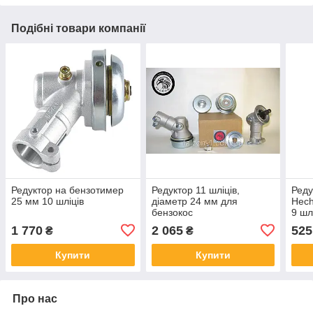
Подібні товари компанії
Редуктор на бензотимер
Редуктор 11 шліців,
Реду
25 мм 10 шліців
діаметр 24 мм для
Hech
бензокос
9 шл
муфт
1 770
2 065
525
₴
₴
бен
Купити
Купити
Про нас