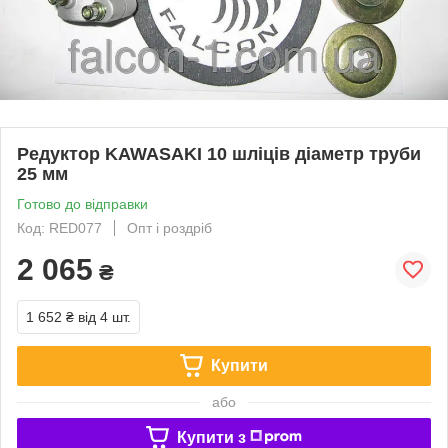
Редуктор KAWASAKI 10 шліців діаметр труби
25 мм
Готово до відправки
Код: RED077
Опт і роздріб
2 065
₴
1 652 ₴
від 4 шт.
Купити
або
Купити з