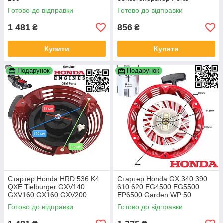
Firmann Rato Edon Tekit
Готово до відправки
Готово до відправки
Hecht GX170 GX200 168F
28400-Z1T-702ZD
1 481
856
₴
₴
Купити
Купити
Подарунок
Подарунок
Стартер Honda HRD 536 K4
Стартер Honda GX 340 390
QXE Tielburger GXV140
610 620 EG4500 EG5500
GXV160 GX160 GXV200
EP6500 Garden WP 50
HRA216 Tielbürger 28400-
Firman Forte FG 6500E Sturm
Готово до відправки
Готово до відправки
Z1V-802ZB 28400-ZE7-003ZA
PG 8770E Kentavr 28400-
ZE3-W01ZP