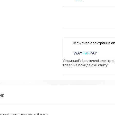
У компанії підключені електро
товар не покидаючи сайту.
ртер для двигунів 9 квт: