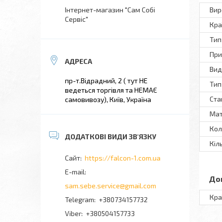
Інтернет-магазин "Сам Собі
Вир
Сервіс"
Кра
Тип
При
Вид
пр-т.Відрадний, 2 ( тут НЕ
Тип
ведеться торгівля та НЕМАЄ
Ста
самовивозу), Київ, Україна
Мат
Кол
Кіл
https://falcon-1.com.ua
До
sam.sebe.service@gmail.com
Кра
+380734157732
+380504157733