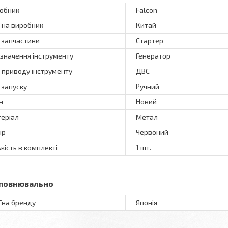
обник
Falcon
їна виробник
Китай
 запчастини
Стартер
значення інструменту
Генератор
 приводу інструменту
ДВС
 запуску
Ручний
н
Новий
еріал
Метал
ір
Червоний
ькість в комплекті
1 шт.
повнювально
їна бренду
Японія