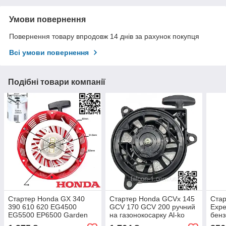
Умови повернення
Повернення товару впродовж 14 днів за рахунок покупця
Всі умови повернення
Подібні товари компанії
Стартер Honda GX 340
Стартер Honda GCVx 145
Стар
390 610 620 EG4500
GCV 170 GCV 200 ручний
Expe
EG5500 EP6500 Garden
на газонокосарку Al-ko
бенз
WP 50 Firman Forte FG
G1041011 520 VS-h Husq
Firm