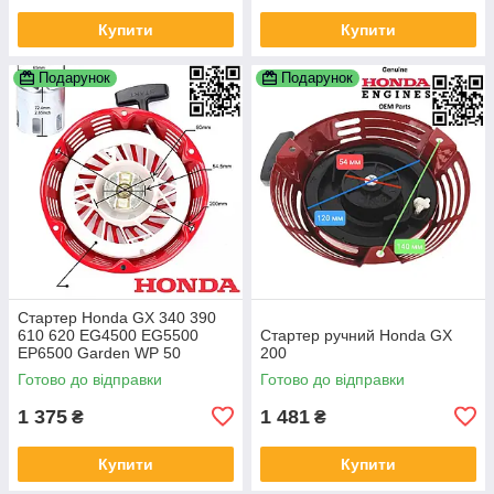
Купити
Купити
Подарунок
Подарунок
Стартер Honda GX 340 390
610 620 EG4500 EG5500
Стартер ручний Honda GX
EP6500 Garden WP 50
200
Firman Forte FG 6500E Sturm
Готово до відправки
Готово до відправки
PG 8770E Kentavr 28400-
ZE3-W01ZP
1 375
1 481
₴
₴
Купити
Купити