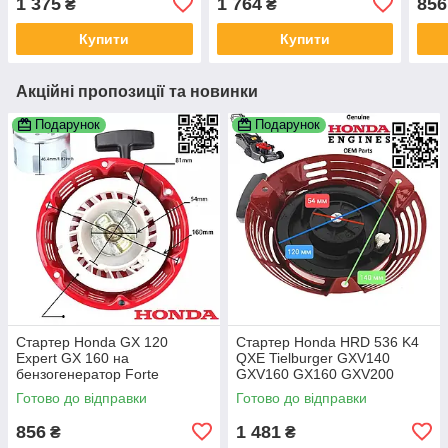
1 375
1 764
856
₴
₴
6500E Sturm PG 8770E
LC 356 AWD 28400-Z9L-
Hec
Kentavr 28400-ZE3-W01ZP
014 28400-Z9L-004
284
Купити
Купити
Акційні пропозиції та новинки
Подарунок
Подарунок
Стартер Honda GX 120
Стартер Honda HRD 536 K4
Expert GX 160 на
QXE Tielburger GXV140
бензогенератор Forte
GXV160 GX160 GXV200
Firmann Rato Edon Tekit
HRA216 Tielbürger 28400-
Готово до відправки
Готово до відправки
Hecht GX170 GX200 168F
Z1V-802ZB 28400-ZE7-003ZA
28400-Z1T-702ZD
856
1 481
₴
₴