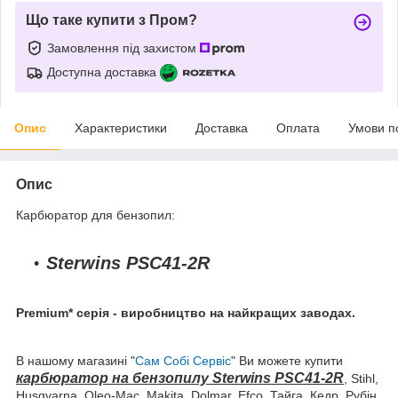
Що таке купити з Пром?
Замовлення під захистом
Доступна доставка
Опис
Характеристики
Доставка
Оплата
Умови п
Опис
Карбюратор для бензопил:
Sterwins PSC41-2R
Premium* серія - виробництво на найкращих заводах.
В нашому магазині "
Сам Собі Сервіс
" Ви можете купити
карбюратор на бензопилу Sterwins PSC41-2R
,
Stihl,
Husqvarna, Oleo-Mac, Makita, Dolmar, Efco, Тайга, Кедр, Рубін,