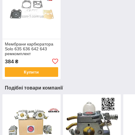
Мембрани карбюратора
Solo 635 636 642 643
ремкомплект
карбюратора на
384
₴
бензопилу Соло 603
Купити
Подібні товари компанії