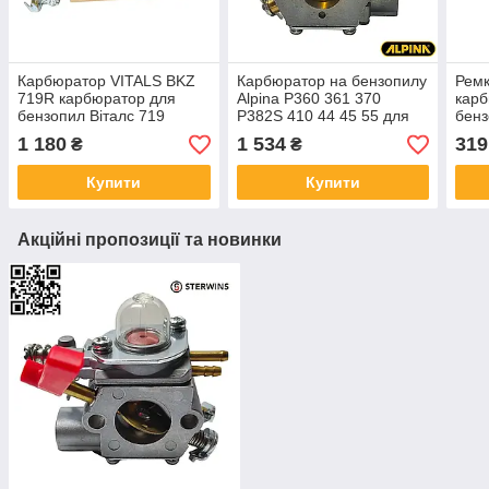
Карбюратор VITALS BKZ
Карбюратор на бензопилу
Рем
719R карбюратор для
Alpina P360 361 370
карб
бензопил Віталс 719
P382S 410 44 45 55 для
бенз
Castelgarden XC 36 GGP
37 G
1 180
1 534
319
₴
₴
Stiga 123054003/2
GS 
23054003/2 WT 761-1
карб
Купити
Купити
Оле
Акційні пропозиції та новинки