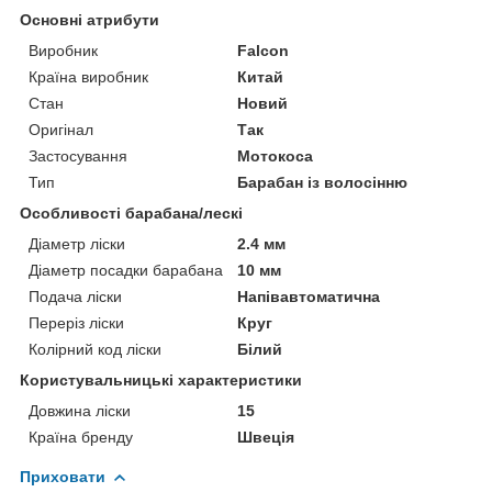
Основні атрибути
Виробник
Falcon
Країна виробник
Китай
Стан
Новий
Оригінал
Так
Застосування
Мотокоса
Тип
Барабан із волосінню
Особливості барабана/лескі
Діаметр ліски
2.4 мм
Діаметр посадки барабана
10 мм
Подача ліски
Напівавтоматична
Переріз ліски
Круг
Колірний код ліски
Білий
Користувальницькі характеристики
Довжина ліски
15
Країна бренду
Швеція
Приховати