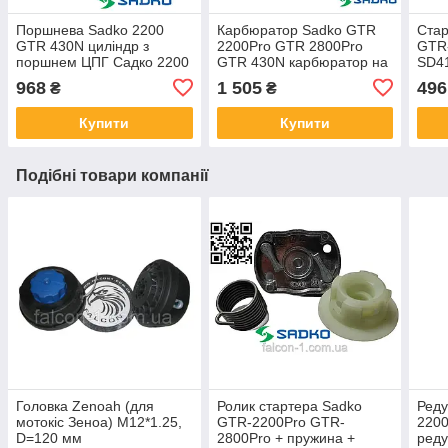
Поршнева Sadko 2200
Карбюратор Sadko GTR
Стар
GTR 430N циліндр з
2200Pro GTR 2800Pro
GTR-
поршнем ЦПГ Садко 2200
GTR 430N карбюратор на
SD41
+ сальники 2 шт SD41-
бензотримерів Садко 2800
BC 5
968
1 505
496
₴
₴
GTR-2200-A-51
бенз
мото
Купити
Купити
Подібні товари компанії
Головка Zenoah (для
Ролик стартера Sadko
Реду
мотокіс Зеноа) M12*1.25,
GTR-2200Pro GTR-
2200
D=120 мм
2800Pro + пружина +
реду