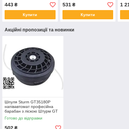
храповик ремкомплект
Садк
443
531
1 2
₴
₴
стартера Садко 2800
Купити
Купити
Акційні пропозиції та новинки
Шпуля Sturm GT35180P
напівавтомат професійна
барабан з ліскою Штурм GT
3513P-69 барабан з
Готово до відправки
автоматичним намотуванням
ліски
502
₴