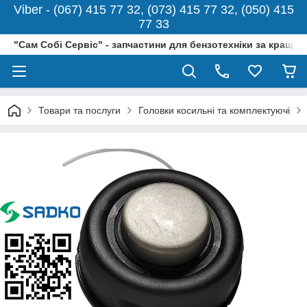
Viber - (067) 415 77 32, (073) 415 77 32, (050) 415
77 33
"Сам Собі Сервіс" - запчастини для бензотехніки за кращо
Товари та послуги
Головки косильні та комплектуючі