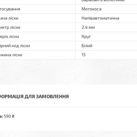
тосування
Мотокоса
ача ліски
Напівавтоматична
метр ліски
2.4 мм
еріз ліски
Круг
ірний код ліски
Білий
жина ліски
15
ФОРМАЦІЯ ДЛЯ ЗАМОВЛЕННЯ
а:
590 ₴