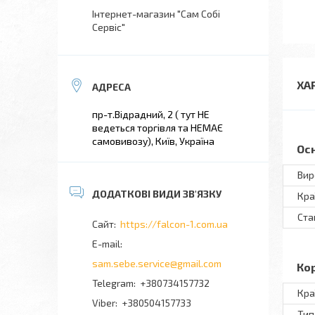
Інтернет-магазин "Сам Собі
Сервіс"
ХА
пр-т.Відрадний, 2 ( тут НЕ
ведеться торгівля та НЕМАЄ
самовивозу), Київ, Україна
Ос
Вир
Кра
Ста
https://falcon-1.com.ua
sam.sebe.service@gmail.com
Ко
+380734157732
Кра
+380504157733
Тип