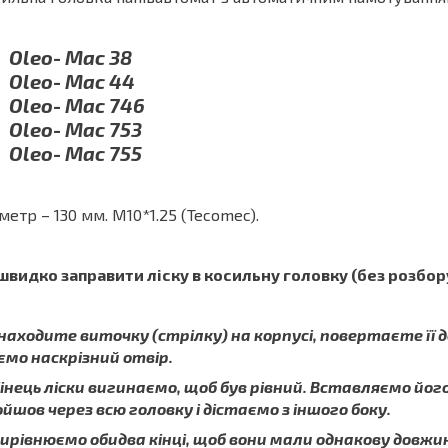
Oleo- Mac 38
Oleo- Mac 44
Oleo- Mac 746
Oleo- Mac 753
Oleo- Mac 755
метр – 130 мм. M10*1.25 (Tecomec).
швидко заправити ліску в косильну головку (без розбор
Знаходите виточку (стрілку) на корпусі, повертаєте її д
мо наскрізний отвір.
Кінець ліски вигинаємо, щоб був рівний. Вставляємо його
йшов через всю головку і дістаємо з іншого боку.
Вирівнюємо обидва кінці, щоб вони мали однакову довжи