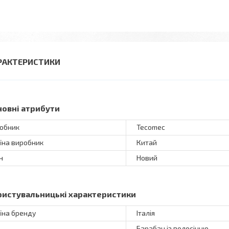
РАКТЕРИСТИКИ
новні атрибути
обник
Tecomec
їна виробник
Китай
н
Новий
ристувальницькі характеристики
їна бренду
Італія
Барабан із волосінню