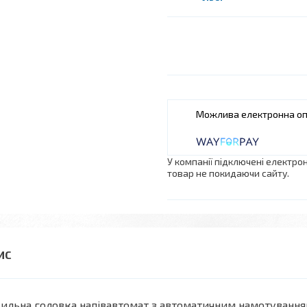
У компанії підключені електро
товар не покидаючи сайту.
ильна головка напівавтомат з автоматичним намотуванням