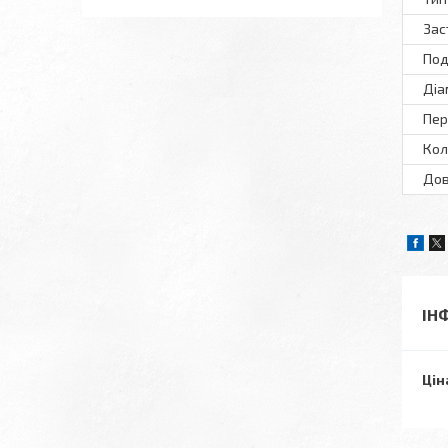
Зас
Под
Діа
Пер
Кол
Дов
ІН
Цін