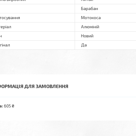
Барабан
тосування
Мотокоса
еріал
Алюміній
н
Новий
гінал
Да
ФОРМАЦІЯ ДЛЯ ЗАМОВЛЕННЯ
а:
605 ₴