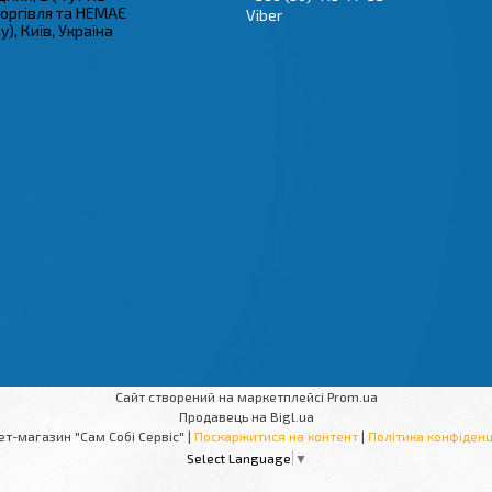
торгівля та НЕМАЄ
Viber
), Київ, Україна
Сайт створений на маркетплейсі
Prom.ua
Продавець на Bigl.ua
Інтернет-магазин "Сам Собі Сервіс" |
Поскаржитися на контент
|
Політика конфіденц
Select Language
▼