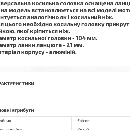
іверсальна косильна головка оснащена лан
на модель встановлюється на всі моделі мот
нтується аналогічно як і косильний ніж.
я цього необхідно косильну головку прикрут
йкою, якої кріпиться ніж.
аметр косильної головки - 104 мм.
аметр ланки ланцюга - 21 мм.
теріал корпусу - алюміній.
РАКТЕРИСТИКИ
новні атрибути
обник
Falcon
їна виробник
Китай