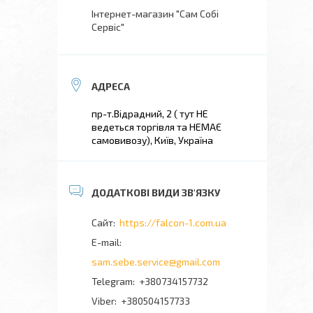
Інтернет-магазин "Сам Собі
Сервіс"
пр-т.Відрадний, 2 ( тут НЕ
ведеться торгівля та НЕМАЄ
самовивозу), Київ, Україна
https://falcon-1.com.ua
sam.sebe.service@gmail.com
+380734157732
+380504157733