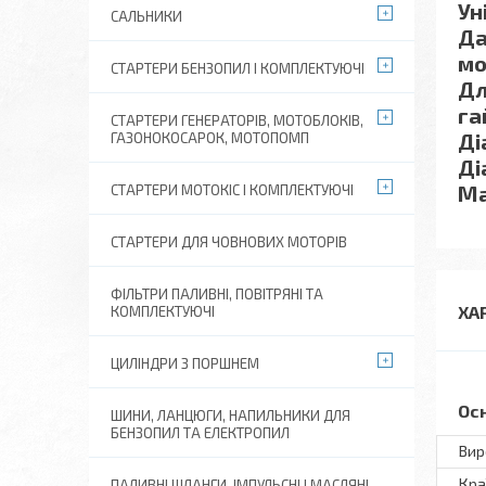
Ун
САЛЬНИКИ
Да
мо
СТАРТЕРИ БЕНЗОПИЛ І КОМПЛЕКТУЮЧІ
Дл
га
СТАРТЕРИ ГЕНЕРАТОРІВ, МОТОБЛОКІВ,
Ді
ГАЗОНОКОСАРОК, МОТОПОМП
Ді
Ма
СТАРТЕРИ МОТОКІС І КОМПЛЕКТУЮЧІ
СТАРТЕРИ ДЛЯ ЧОВНОВИХ МОТОРІВ
ФІЛЬТРИ ПАЛИВНІ, ПОВІТРЯНІ ТА
ХА
КОМПЛЕКТУЮЧІ
ЦИЛІНДРИ З ПОРШНЕМ
Ос
ШИНИ, ЛАНЦЮГИ, НАПИЛЬНИКИ ДЛЯ
БЕНЗОПИЛ ТА ЕЛЕКТРОПИЛ
Вир
Кра
ПАЛИВНІ ШЛАНГИ, ІМПУЛЬСНІ І МАСЛЯНІ