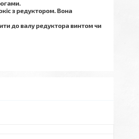
цюгами.
окіс з редуктором. Вона
ити до валу редуктора винтом чи