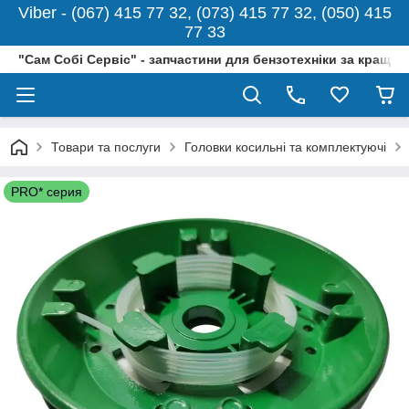
Viber - (067) 415 77 32, (073) 415 77 32, (050) 415
77 33
"Сам Собі Сервіс" - запчастини для бензотехніки за кращо
Товари та послуги
Головки косильні та комплектуючі
PRO* серия