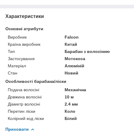
Характеристики
Основні атрибути
Виробник
Falcon
Країна виробник
Китай
Тип
Барабан з волосінню
Застосування
Мотокоса
Матеріал
Алюміній
Стан
Новий
Особливості барабана/ліски
Подача волосіні
Механічна
Довжина волосіні
10 м
Діаметр волосіні
2.4 мм
Перетин ліски
Коло
Колірний код ліски
Білий
Приховати