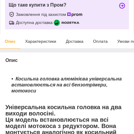
Що таке купити з Пром?
Замовлення під захистом
Доступна доставка
Опис
Характеристики
Доставка
Оплата
Умови п
Опис
Косильна головка алюмінієва універсальна
встановлюється на всі бензотрімери,
мотокоси
Універсальна косильна головка на два
виходи волосіні.
Ця модель встановлюється на всі
моделі мотокоса з редуктором. Вона
монтується аналогічно як косильний