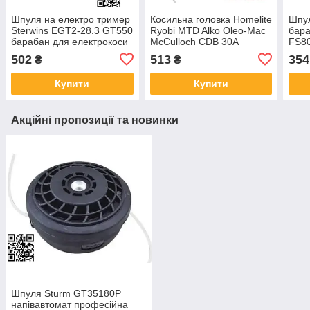
Шпуля на електро тример
Косильна головка Homelite
Шпу
Sterwins EGT2-28.3 GT550
Ryobi MTD Alko Oleo-Mac
бара
барабан для електрокоси
McCulloch CDB 30A
FS80
Стервінс 7 мм головка
Castelgarden барабан
бен
502
513
354
₴
₴
косильна тример малої
шпуля A03001 A03174
FS8
мощності
DA03001
FS12
Купити
Купити
унів
Акційні пропозиції та новинки
Шпуля Sturm GT35180P
напівавтомат професійна