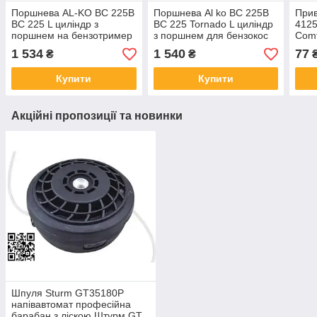
Поршнева AL-KO BC 225B
Поршнева Al ko BC 225B
Прив
BC 225 L циліндр з
BC 225 Tornado L циліндр
4125
поршнем на бензотример
з поршнем для бензокос
Comf
BC 300 ЦПГ АЛКО 414952
Powertec ЦПГ Алко 33.33
II/P
1 534
1 540
77
₴
₴
113252
мм 414952 113252
4300
Купити
Купити
Акційні пропозиції та новинки
Шпуля Sturm GT35180P
напівавтомат професійна
барабан з ліскою Штурм GT