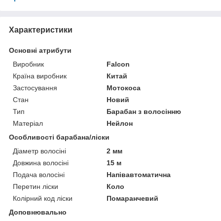
Характеристики
Основні атрибути
Виробник
Falcon
Країна виробник
Китай
Застосування
Мотокоса
Стан
Новий
Тип
Барабан з волосінню
Матеріал
Нейлон
Особливості барабана/ліски
Діаметр волосіні
2 мм
Довжина волосіні
15 м
Подача волосіні
Напівавтоматична
Перетин ліски
Коло
Колірний код ліски
Помаранчевий
Доповнювально