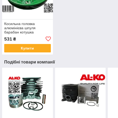
Косильна головка
алюмінієва шпуля
барабан котушка
універсальна для
531
₴
бензотримерів мотокос
бензокос
Купити
Подібні товари компанії