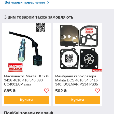
Всі умови повернення
З цим товаром також замовляють
Маслонасос Makita DCS34
Мембрани карбюратора
3416 4610 410 340 390
Makita DCS 4610 34 3416
UC4001A Макіта
340, DOLMAR PS34 PS35
021245003 021245007
PS36 PS41 PS45 340 341
885
502
₴
₴
021245003 203245100
342 343 PS421 036153110
195153500
Купити
Купити
Подібні товари компанії