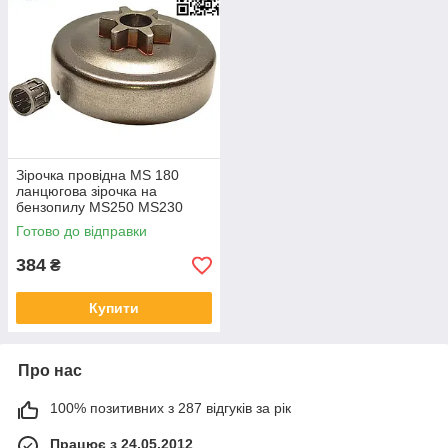
Зірочка провідна MS 180
ланцюгова зірочка на
бензопилу MS250 MS230
MS210 MS170 барабан
Готово до відправки
MS190T тарелка MS191
100962X 11236402003
384
₴
Купити
Про нас
100% позитивних з 287 відгуків за рік
Працює з 24.05.2012