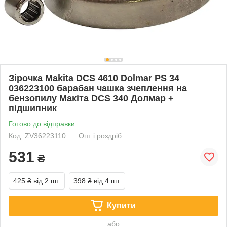
Зірочка Makita DCS 4610 Dolmar PS 34
036223100 барабан чашка зчеплення на
бензопилу Макіта DCS 340 Долмар +
підшипник
Готово до відправки
Код: ZV36223110
Опт і роздріб
531
₴
425 ₴
від 2 шт.
398 ₴
від 4 шт.
Купити
або