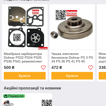
Мембрани карбюратора
Чашка зчеплення
Мем
Dolmar PS32 PS34 PS35
бензопили Dolmar PS 3 PS
Maki
PS36 PS41 ремкомплект
34 PS 36 PS 41 PS 45
ущіл
карбюратора Dolmar PS45
036223100 Makita DCS
рем
500
472
336
₴
₴
340 341 342 343 PS421
4610 DCS 34 DCS 340+
карб
036153110 195153500
підшипник
DCS 
Купити
Купити
390 
Акційні пропозиції та новинки
Подарунок