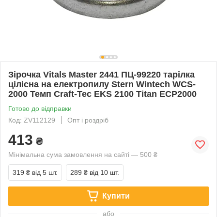
Зірочка Vitals Master 2441 ПЦ-99220 тарілка
цілісна на електропилу Stern Wintech WCS-
2000 Темп Craft-Tec EKS 2100 Titan ECP2000
Готово до відправки
Код: ZV112129
Опт і роздріб
413
₴
Мінімальна сума замовлення на сайті — 500 ₴
319 ₴
від 5 шт.
289 ₴
від 10 шт.
Купити
або