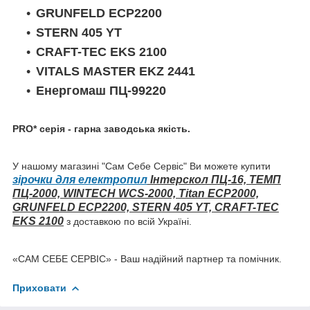
GRUNFELD ECP2200
STERN 405 YT
CRAFT-TEC EKS 2100
VITALS MASTER EKZ 2441
Енергомаш ПЦ-99220
PRO* серія - гарна заводська якість.
У нашому магазині "Сам Себе Сервіс" Ви можете купити
зірочки для електропил
Інтерскол ПЦ-16, ТЕМП
ПЦ-2000, WINTECH WCS-2000, Titan ECP2000,
GRUNFELD ECP2200, STERN 405 YT, CRAFT-TEC
EKS 2100
з доставкою по всій Україні.
«САМ СЕБЕ СЕРВІС» - Ваш надійний партнер та помічник.
Приховати