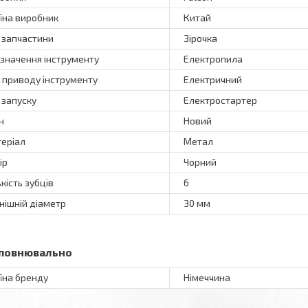
їна виробник
Китай
 запчастини
Зірочка
значення інструменту
Електропила
 приводу інструменту
Електричний
 запуску
Електростартер
н
Новий
еріал
Метал
ір
Чорний
ькість зубців
6
нішній діаметр
30 мм
повнювально
їна бренду
Німеччина