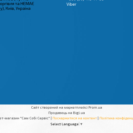
торгівля та НЕМАЄ
Viber
), Київ, Україна
Сайт створений на маркетплейсі
Prom.ua
Продавець на Bigl.ua
Інтернет-магазин "Сам Собі Сервіс" |
Поскаржитися на контент
|
Політика конфіденц
Select Language
▼