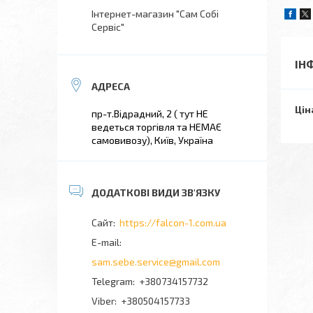
Інтернет-магазин "Сам Собі
Сервіс"
ІН
Цін
пр-т.Відрадний, 2 ( тут НЕ
ведеться торгівля та НЕМАЄ
самовивозу), Київ, Україна
https://falcon-1.com.ua
sam.sebe.service@gmail.com
+380734157732
+380504157733