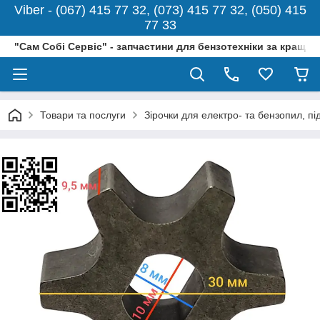
Viber - (067) 415 77 32, (073) 415 77 32, (050) 415
77 33
"Сам Собі Сервіс" - запчастини для бензотехніки за кращо
Товари та послуги
Зірочки для електро- та бензопил, п