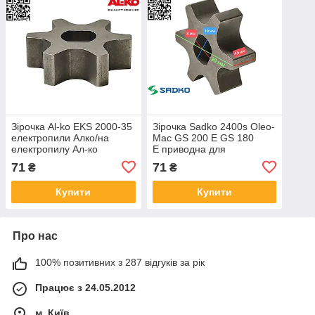
Зірочка Al-ko EKS 2000-35
Зірочка Sadko 2400s Oleo-
електропили Алко/на
Mac GS 200 E GS 180
електропилу Ал-ко
E приводна для
приводна зірка ведуча
електропил Klever Wintech
71
71
₴
₴
Арсенал ПЦ 2300 CRAFT
240 YT000005 YT000189
Купити
Купити
Про нас
100% позитивних з 287 відгуків за рік
Працює з 24.05.2012
м. Київ