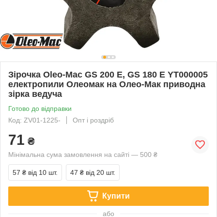
Зірочка Oleo-Mac GS 200 E, GS 180 E YT000005
електропили Олеомак на Олео-Мак приводна
зірка ведуча
Готово до відправки
Код: ZV01-1225-
Опт і роздріб
71
₴
Мінімальна сума замовлення на сайті — 500 ₴
57 ₴
від 10 шт.
47 ₴
від 20 шт.
Купити
або