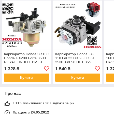
Карбюратор Honda GX160
Карбюратор Honda FG
Кар
Honda GX200 Forte 3500
110 GX 22 GX 25 GX 31
160 
ROYAL EINHELL BM 51
35NT GX 50 HHT 35S
Hech
карбюратор на
Tornado 16100-ZOZ-034
мото
1 328
1 540
1 3
₴
₴
газонокосарку AL-KO A-
16100-Z0H-825 16100-
1111
B742 16100-Z4M-920
Z0H-053 16100-Z0H-043
160
Купити
Купити
Про нас
100% позитивних з 287 відгуків за рік
Працює з 24.05.2012