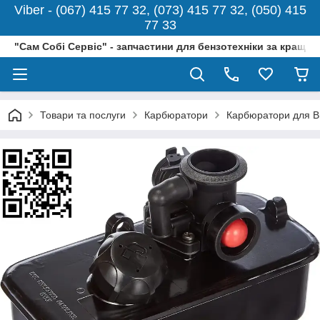
Viber - (067) 415 77 32, (073) 415 77 32, (050) 415
77 33
"Сам Собі Сервіс" - запчастини для бензотехніки за кращо
Товари та послуги
Карбюратори
Карбюратори для Br