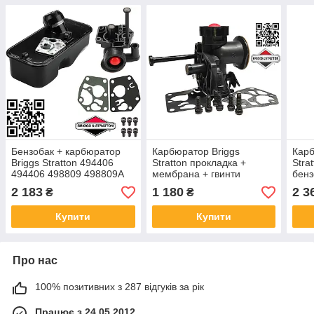
Бензобак + карбюратор
Карбюратор Briggs
Карб
Briggs Stratton 494406
Stratton прокладка +
Stra
494406 498809 498809A
мембрана + гвинти
бенз
9B900 для STH Viking Efco
498809 498809A 497619
Sadk
2 183
1 180
2 3
₴
₴
LR 48PBQ Alpina MTD
96900 98900 9B900
Gene
McCulloch
798758 498811 795477
55 I
Купити
Купити
00030002656
Про нас
100% позитивних з 287 відгуків за рік
Працює з 24.05.2012