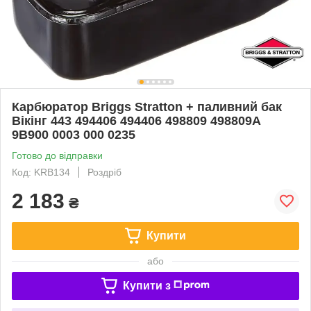
Карбюратор Briggs Stratton + паливний бак
Вікінг 443 494406 494406 498809 498809A
9B900 0003 000 0235
Готово до відправки
Код: KRB134
Роздріб
2 183
₴
Купити
або
Купити з