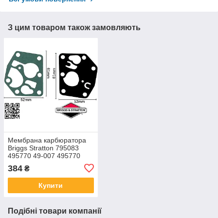
З цим товаром також замовляють
Мембрана карбюратора
Briggs Stratton 795083
495770 49-007 495770
прокладка для двигунів
384
₴
брігс стратон на
газонокосарку мотоблок
Купити
Подібні товари компанії