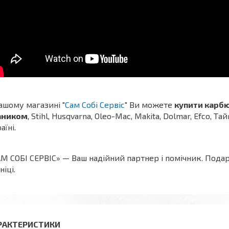
ашому магазині "
Сам Собі Сервіс
" Ви можете
купити карб
аником
,
Stihl, Husqvarna, Oleo-Mac, Makita, Dolmar, Efco, Та
аїні.
М СОБІ СЕРВІС» — Ваш надійний партнер і помічник. Пода
ніці.
РАКТЕРИСТИКИ