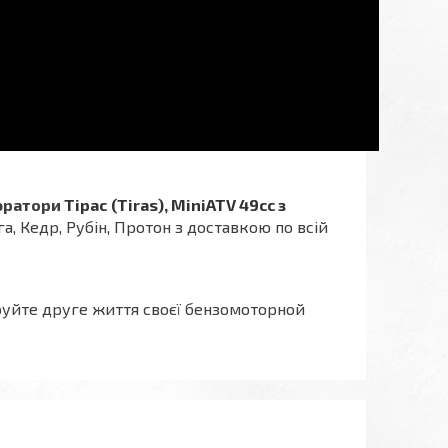
юратори
Тірас (Tiras), MiniATV 49cc з
йга, Кедр, Рубін, Протон з доставкою по всій
руйте друге життя своєї бензомоторной