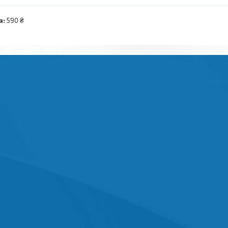
а:
590 ₴