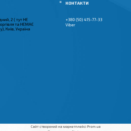
ний, 2 ( тут НЕ
+380 (50) 415-77-33
торгівля та НЕМАЄ
Viber
), Київ, Україна
Сайт створений на маркетплейсі
Prom.ua