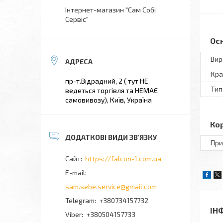
Інтернет-магазин "Сам Собі
Сервіс"
Ос
Вир
Кра
пр-т.Відрадний, 2 ( тут НЕ
Тип
ведеться торгівля та НЕМАЄ
самовивозу), Київ, Україна
Ко
При
https://falcon-1.com.ua
sam.sebe.service@gmail.com
+380734157732
ІН
+380504157733