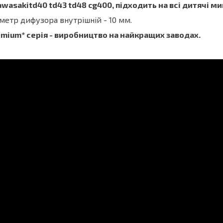
awasakitd40 td43 td48 cg400, підходить на всі дитячі 
метр дифузора внутрішній - 10 мм.
mium* серія - виробництво на найкращих заводах.