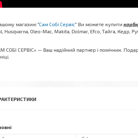
ашому магазині "
Сам Собі Сервіс
" Ви можете купити
карб
hl, Husqvarna, Oleo-Mac, Makita, Dolmar, Efco, Тайга, Кедр, Р
М СОБІ СЕРВІС» — Ваш надійний партнер і помічник. Пода
ніці.
РАКТЕРИСТИКИ
новні