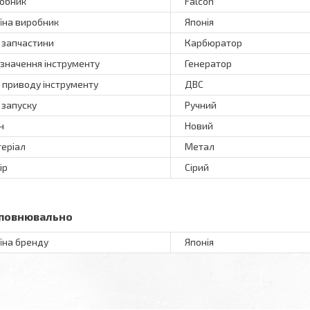
обник
Falcon
їна виробник
Японія
 запчастини
Карбюратор
значення інструменту
Генератор
 приводу інструменту
ДВС
 запуску
Ручний
н
Новий
еріал
Метал
ір
Сірий
повнювально
їна бренду
Японія