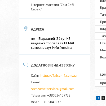
Вир
Інтернет-магазин "Сам Собі
Кра
Сервіс"
Тип
При
Вид
Тип
пр-т.Відрадний, 2 ( тут НЕ
ведеться торгівля та НЕМАЄ
Ста
самовивозу), Київ, Україна
Мат
Кол
До
https://falcon-1.com.ua
Кра
sam.sebe.service@gmail.com
+380734157732
+380504157733