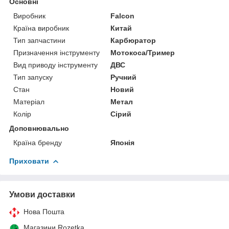
Основні
Виробник
Falcon
Країна виробник
Китай
Тип запчастини
Карбюратор
Призначення інструменту
Мотокоса/Тример
Вид приводу інструменту
ДВС
Тип запуску
Ручний
Стан
Новий
Матеріал
Метал
Колір
Сірий
Доповнювально
Країна бренду
Японія
Приховати
Умови доставки
Нова Пошта
Магазини Rozetka