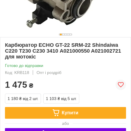
Карбюратор ECHO GT-22 SRM-22 Shindaiwa
С220 T230 С230 3410 A021000550 A021002721
для мотокіс
Готово до відправки
Код: KRB118
Опт і роздріб
1 475
₴
1 180 ₴
від 2 шт.
1 103 ₴
від 5 шт.
Купити
або