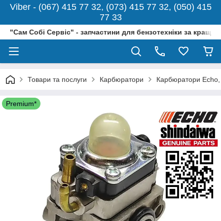
Viber - (067) 415 77 32, (073) 415 77 32, (050) 415
77 33
"Сам Собі Сервіс" - запчастини для бензотехніки за кращо
Товари та послуги
Карбюратори
Карбюратори Echo,
Premium*