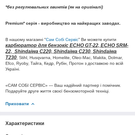
*без регулювальних гвинтів (як на оригіналі)
Premium* серія - виробництво на найкращих заводах.
В нашому магазині "
Сам Собі Сервіс
" Ви можете купити
карбюратор для бензокіс ECHO GT-22, ECHO SRM-
22, Shindaiwa С220, Shindaiwa С230
,
Shindaiwa
T230
, Stihl, Husqvarna, Homelite, Oleo-Mac, Makita, Dolmar,
Efco, Ryoby, Тайга, Кедр, Рубін, Протон з доставкою по всій
Україні.
«САМ СОБІ СЕРВІС» — Ваш надійний партнер і помічник.
Подаруйте друге життя своєї бензомоторной техніці.
Приховати
Характеристики