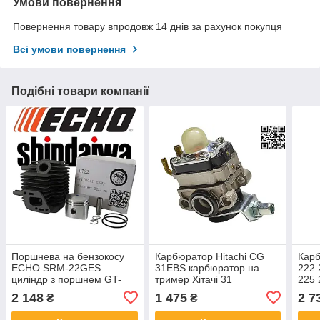
Умови повернення
Повернення товару впродовж 14 днів за рахунок покупця
Всі умови повернення
Подібні товари компанії
Поршнева на бензокосу
Карбюратор Hitachi CG
Кар
ECHO SRM-22GES
31EBS карбюратор на
222 
циліндр з поршнем GT-
тример Хітачі 31
225 
22GES ЦПГ для мотокос
SRM
2 148
1 475
2 7
₴
₴
Ехо SRM-2200
бенз
A130000021
GT-2