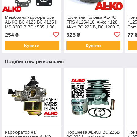
Мембрани карбюратора
Косильна Головка AL-KO
Прив
AL-KO BC 4125 BC 4125 II
FRS 4125/410, Al-ko 4128,
4125
MS 3300 B BC 4535 II BC
Al-ko BC 225 B, BC 1200 E,
Comf
4535 II-S для мотокіс
шпуля
II/P
254
525
77
₴
₴
4300
Купити
Купити
Подібні товари компанії
Карбюратор на
Поршнева AL-KO BC 225B
Прив