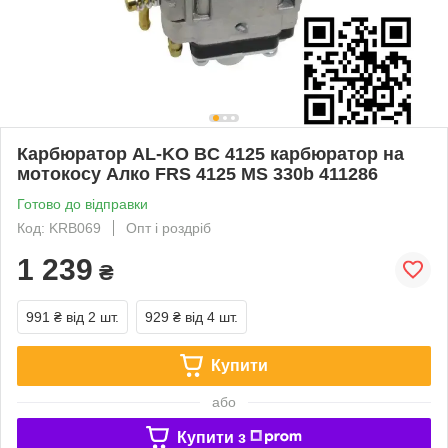
Карбюратор AL-KO BC 4125 карбюратор на
мотокосу Алко FRS 4125 MS 330b 411286
Готово до відправки
Код: KRB069
Опт і роздріб
1 239
₴
991 ₴
від 2 шт.
929 ₴
від 4 шт.
Купити
або
Купити з