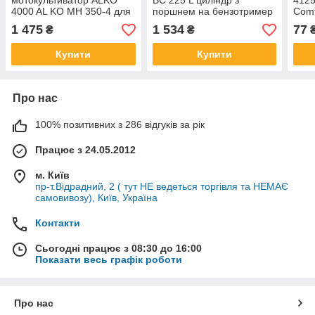
мотокультиватор ALKO
BC 225 L циліндр з
4125
4000 AL KO MH 350-4 для
поршнем на бензотример
Comf
газонокосарки Енхель/
BC 300 ЦПГ АЛКО 414952
II/P
1 475
1 534
77
₴
₴
Алко/Експерт
113252
4300
Купити
Купити
Про нас
100% позитивних з 286 відгуків за рік
Працює з 24.05.2012
м. Київ
пр-т.Відрадний, 2 ( тут НЕ ведеться торгівля та НЕМАЄ
самовивозу), Київ, Україна
Контакти
Сьогодні працює з 08:30 до 16:00
Показати весь графік роботи
Про нас