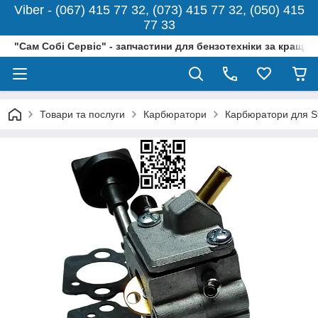
Viber - (067) 415 77 32, (073) 415 77 32, (050) 415
77 33
"Сам Собі Сервіс" - запчастини для бензотехніки за кращо
Товари та послуги
Карбюратори
Карбюратори для St