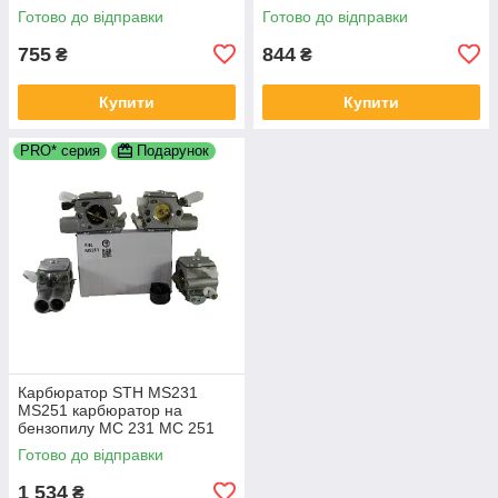
C1Q-S57H C1Q-S152E C1Q-
S152 11301200608 1130-120-
Готово до відправки
Готово до відправки
S137G 1130 120 0603
0608
11301200608
755
844
₴
₴
Купити
Купити
PRO* серия
Подарунок
Карбюратор STH MS231
MS251 карбюратор на
бензопилу МС 231 МС 251
C1Q-S295 C1Q-S296
Готово до відправки
11431200601 11431200631
1 534
₴