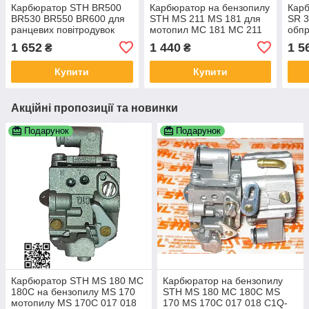
Карбюратор STH BR500
Карбюратор на бензопилу
Кар
BR530 BR550 BR600 для
STH MS 211 MS 181 для
SR 3
ранцевих повітродувок
мотопил МС 181 МС 211
обпр
BR700 ZAMA C1Q-S183
МС 171 1139-120-0601
380 
1 652
1 440
1 5
₴
₴
C1Q-S184/ 42821200606
C1Q-S268 C1Q-S269
45
42821200607
Купити
Купити
42821200608
Акційні пропозиції та новинки
Подарунок
Подарунок
Карбюратор STH MS 180 МС
Карбюратор на бензопилу
180C на бензопилу MS 170
STH MS 180 МС 180С MS
мотопилу MS 170C 017 018
170 MS 170C 017 018 C1Q-