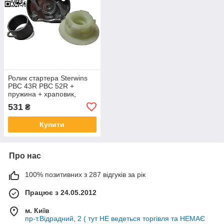
Ролик стартера Sterwins
PBC 43R PBC 52R +
пружина + храповик,
ремкомплект стартера
531
₴
Стервинс
Купити
Про нас
100% позитивних з 287 відгуків за рік
Працює з 24.05.2012
м. Київ
пр-т.Відрадний, 2 ( тут НЕ ведеться торгівля та НЕМАЄ