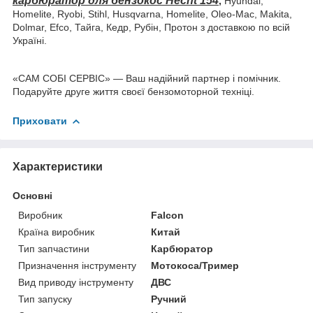
карбюратор для бензокос Hecht 154
,
Hyundai,
Homelite, Ryobi, Stihl, Husqvarna, Homelite, Oleo-Mac, Makita,
Dolmar, Efco, Тайга, Кедр, Рубін, Протон з доставкою по всій
Україні.
«САМ СОБІ СЕРВІС» — Ваш надійний партнер і помічник.
Подаруйте друге життя своєї бензомоторной техніці.
Приховати
Характеристики
Основні
Виробник
Falcon
Країна виробник
Китай
Тип запчастини
Карбюратор
Призначення інструменту
Мотокоса/Тример
Вид приводу інструменту
ДВС
Тип запуску
Ручний