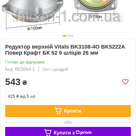
Редуктор верхній Vitals BK3108-4O BK5222А
Повер Крафт БК 52 9 шліців 26 мм
Готово до відправки
Код: RED064-1
Опт і роздріб
543
₴
425 ₴
від 5 шт.
Купити
або
Купити з