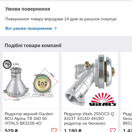
Умови повернення
Повернення товару впродовж 14 днів за рахунок покупця
Всі умови повернення
Подібні товари компанії
Редуктор верхній Garden
Редуктор Vitals 255GC2-Q
Реду
BCU Alpina TB 34D 50
4323T 4314O 4919O
бенз
VITALS BK3108-4O
редуктор на бензокос
BK52
BK5222А 9 шліців 26 мм
5225
бенз
529
1 180
1 4
₴
₴