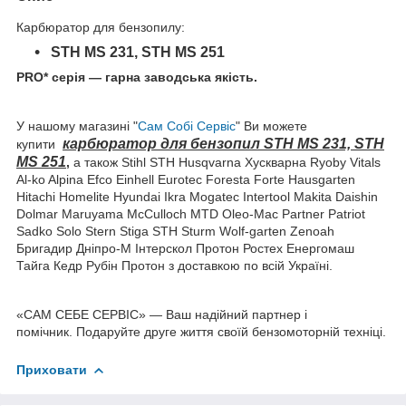
Карбюратор для бензопилу:
STH MS 231, STH MS 251
PRO* серія — гарна заводська якість.
У нашому магазині "
Сам Собі Сервіс
" Ви можете
карбюратор для бензопил STH MS 231, STH
купити
MS 251
,
а також Stihl STH Husqvarna Хускварна Ryoby Vitals
Al-ko Alpina Efco Einhell Eurotec Foresta Forte Hausgarten
Hitachi Homelite Hyundai Ikra Mogatec Intertool Makita Daishin
Dolmar Maruyama McCulloch MTD Oleo-Mac Partner Patriot
Sadko Solo Stern Stiga STH Sturm Wolf-garten Zenoah
Бригадир Дніпро-М Інтерскол Протон Ростех Енергомаш
Тайга Кедр Рубін Протон з доставкою по всій Україні.
«САМ СЕБЕ СЕРВІС» — Ваш надійний партнер і
помічник. Подаруйте друге життя своїй бензомоторній техніці.
Приховати