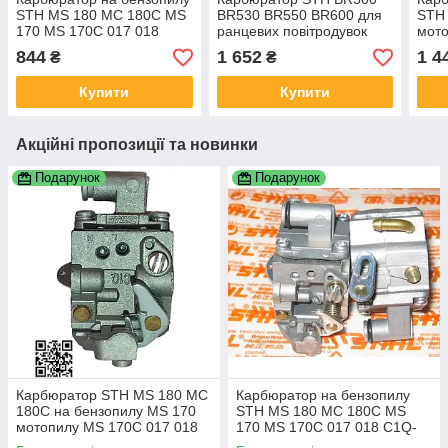
STH MS 180 МС 180С MS
BR530 BR550 BR600 для
STH 
170 MS 170C 017 018
ранцевих повітродувок
мот
C1Q-S152 11301200608
BR700 ZAMA C1Q-S183
МС 1
844
1 652
1 4
₴
₴
1130-120-0608
C1Q-S184/ 42821200606
C1Q
42821200607
Купити
Купити
42821200608
Акційні пропозиції та новинки
Подарунок
Подарунок
Карбюратор STH MS 180 МС
Карбюратор на бензопилу
180C на бензопилу MS 170
STH MS 180 МС 180С MS
мотопилу MS 170C 017 018
170 MS 170C 017 018 C1Q-
C1Q-S57H C1Q-S152E C1Q-
S152 11301200608 1130-120-