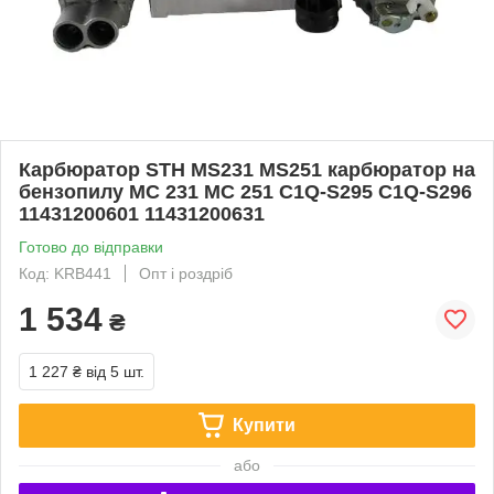
Карбюратор STH MS231 MS251 карбюратор на
бензопилу МС 231 МС 251 C1Q-S295 C1Q-S296
11431200601 11431200631
Готово до відправки
Код: KRB441
Опт і роздріб
1 534
₴
1 227 ₴
від 5 шт.
Купити
або