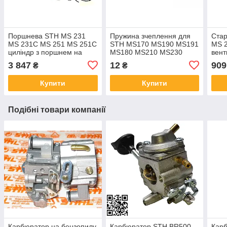
Поршнева STH MS 231
Пружина зчеплення для
Ста
MS 231C MS 251 MS 251C
STH MS170 MS190 MS191
MS 2
циліндр з поршнем на
MS180 MS210 MS230
вент
бензопилу МС 251 ЦПГ
MS231 MS241 MS250
пуск
3 847
12
909
₴
₴
МС 231 1143 020 1205
MS251 0000 997 5515
231 
розтягування для
1143
Купити
Купити
бензопил
Подібні товари компанії
Карбюратор на бензопилу
Карбюратор STH BR500
Карб