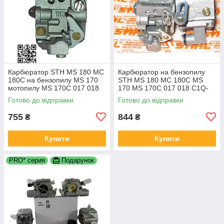
Карбюратор STH MS 180 МС
Карбюратор на бензопилу
180C на бензопилу MS 170
STH MS 180 МС 180С MS
мотопилу MS 170C 017 018
170 MS 170C 017 018 C1Q-
C1Q-S57H C1Q-S152E C1Q-
S152 11301200608 1130-120-
Готово до відправки
Готово до відправки
S137G 1130 120 0603
0608
11301200608
755
844
₴
₴
Купити
Купити
PRO* серия
Подарунок