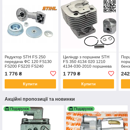
Редуктор STH FS 250
Циліндр з поршнем STH
Пор
передача ФС 120 FS130
FS 350 4134 020 1210
порш
FS200 FS220 FS240
4134-030-2010 поршнева
бенз
FS260 4180-640-0114
група для мотокос ЦПГ
мото
1 776
1 779
242
₴
₴
41376400100
4134
41306410305 до 2016
бен
Купити
Купити
року
Акційні пропозиції та новинки
Подарунок
Подарунок