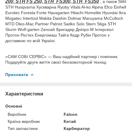
200, STH FS 250, STH FS300, STH FS350
, а також Stihl
STH Husqvarna Хускварна Ryoby Vitals Al-ko Alpina Efco Einhell
Eurotec Foresta Forte Hausgarten Hitachi Homelite Hyundai Ikra
Mogatec Intertool Makita Daishin Dolmar Maruyama McCulloch
MTD Oleo-Mac Partner Patriot Sadko Solo Stern Stiga STH
Sturm Wolf-garten Zenoah Бригадир Дніпро-М Інтерскол
Протон Ростех Енергомаш Тайга Кедр Рубін Протон з
доставкою по всій Україні.
«САМ СОБІ СЕРВІС» — Ваш надійний партнер і помічник.
Подаруйте друге життя своєї бензомоторной техніці.
Приховати
Характеристики
Основні
Виробник
Falcon
Країна виробник
Китай
Тип запчастини
Карбюратор