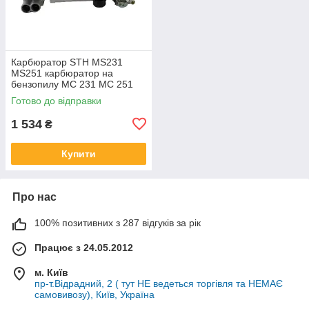
Карбюратор STH MS231
MS251 карбюратор на
бензопилу МС 231 МС 251
C1Q-S295 C1Q-S296
Готово до відправки
11431200601 11431200631
1 534
₴
Купити
Про нас
100% позитивних з 287 відгуків за рік
Працює з 24.05.2012
м. Київ
пр-т.Відрадний, 2 ( тут НЕ ведеться торгівля та НЕМАЄ
самовивозу), Київ, Україна