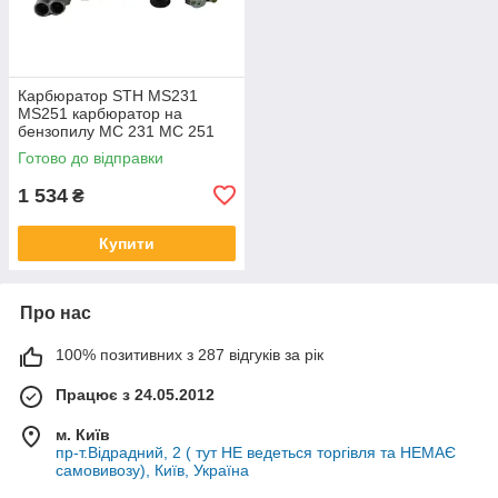
Карбюратор STH MS231
MS251 карбюратор на
бензопилу МС 231 МС 251
C1Q-S295 C1Q-S296
Готово до відправки
11431200601 11431200631
1 534
₴
Купити
Про нас
100% позитивних з 287 відгуків за рік
Працює з 24.05.2012
м. Київ
пр-т.Відрадний, 2 ( тут НЕ ведеться торгівля та НЕМАЄ
самовивозу), Київ, Україна