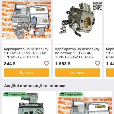
Карбюратор на бензопилу
Карбюратор на бензопилу
Карб
STH MS 180 МС 180С MS
по бетону STH GS 461
STH 
170 MS 170C 017 018
1128-120-0629 HD-50A
мот
C1Q-S152 11301200608
для мотопил STH MS 461
МС 1
844
1 658
1 4
₴
₴
1130-120-0608
C1Q
Купити
Купити
Акційні пропозиції та новинки
Подарунок
Подарунок