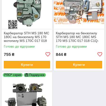
Карбюратор STH MS 180 МС
Карбюратор на бензопилу
180C на бензопилу MS 170
STH MS 180 МС 180С MS
мотопилу MS 170C 017 018
170 MS 170C 017 018 C1Q-
C1Q-S57H C1Q-S152E C1Q-
S152 11301200608 1130-120-
Готово до відправки
Готово до відправки
S137G 1130 120 0603
0608
11301200608
755
844
₴
₴
Купити
Купити
PRO* серия
Подарунок