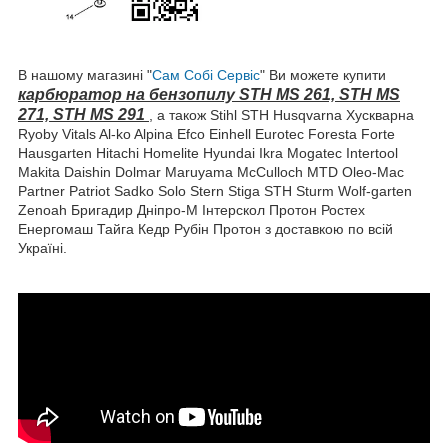
В нашому магазині "
Сам Собі Сервіс
" Ви можете купити
карбюратор на бензопилу STH MS 261, STH MS
271, STH MS 291
, а також Stihl STH Husqvarna Хускварна
Ryoby Vitals Al-ko Alpina Efco Einhell Eurotec Foresta Forte
Hausgarten Hitachi Homelite Hyundai Ikra Mogatec Intertool
Makita Daishin Dolmar Maruyama McCulloch MTD Oleo-Mac
Partner Patriot Sadko Solo Stern Stiga STH Sturm Wolf-garten
Zenoah Бригадир Дніпро-М Інтерскол Протон Ростех
Енергомаш Тайга Кедр Рубін Протон з доставкою по всій
Україні.