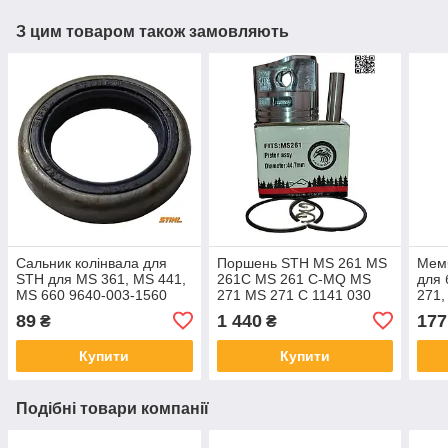
З цим товаром також замовляють
Сальник колінвала для
Поршень STH MS 261 MS
Мем
STH для MS 361, MS 441,
261C MS 261 C-МQ MS
для
MS 660 9640-003-1560
271 MS 271 C 1141 030
271,
15х22х4
2031 1141 030 2012
MS 
89
1 440
177
₴
₴
поршневий комплект для
бензопил
Купити
Купити
Подібні товари компанії