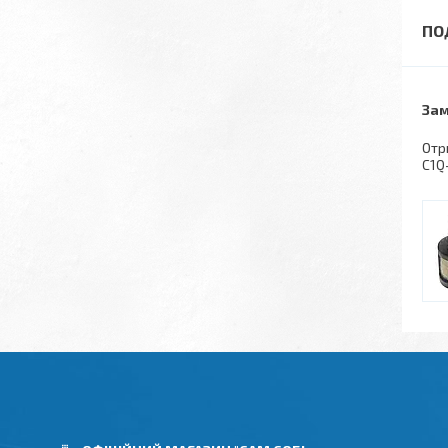
Зам
Отр
C1Q