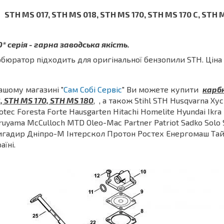
STH MS 017, STH MS 018, STH MS 170, STH MS 170 С, STH 
* серія - гарна заводська якість.
бюратор підходить для оригінальної бензопили STH. Ціна
ашому магазині "
Сам Собі Сервіс
" Ви можете купити
карб
, STH MS 170, STH MS 180
, , а також Stihl STH Husqvarna Хус
otec Foresta Forte Hausgarten Hitachi Homelite Hyundai Ikra
uyama McCulloch MTD Oleo-Mac Partner Patriot Sadko Solo 
гадир Дніпро-М Інтерскол Протон Ростех Енергомаш Тайг
аїні.