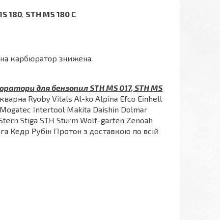
MS 180
,
STH MS 180 C
 на карбюратор знижена.
юратори для бензопил STH MS 017, STH MS
кварна Ryoby Vitals Al-ko Alpina Efco Einhell
 Mogatec Intertool Makita Daishin Dolmar
Stern Stiga STH Sturm Wolf-garten Zenoah
а Кедр Рубін Протон з доставкою по всій