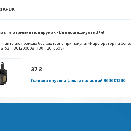
ов та отримай подарунок
Ви заощаджуєте 37 ₴
имайте цю позицію безкоштовно при покупці «Карбюратор на бензоп
-S152 11301200608 1130-120-0608»
37 ₴
Головка впускна фільтр паливний 963601380