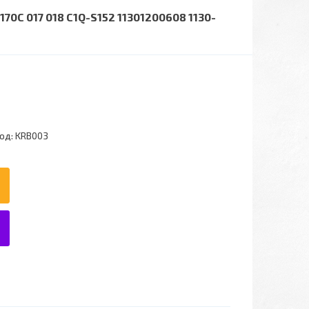
0C 017 018 C1Q-S152 11301200608 1130-
од:
KRB003