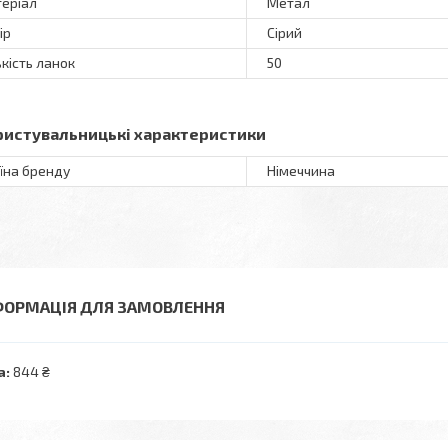
еріал
Метал
ір
Сірий
ькість ланок
50
ристувальницькі характеристики
їна бренду
Німеччина
ФОРМАЦІЯ ДЛЯ ЗАМОВЛЕННЯ
а:
844 ₴