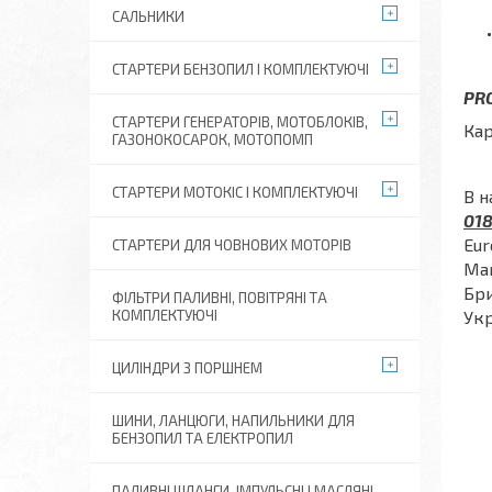
САЛЬНИКИ
СТАРТЕРИ БЕНЗОПИЛ І КОМПЛЕКТУЮЧІ
PRO
СТАРТЕРИ ГЕНЕРАТОРІВ, МОТОБЛОКІВ,
Кар
ГАЗОНОКОСАРОК, МОТОПОМП
СТАРТЕРИ МОТОКІС І КОМПЛЕКТУЮЧІ
В н
018
Eur
СТАРТЕРИ ДЛЯ ЧОВНОВИХ МОТОРІВ
Mar
Бри
ФІЛЬТРИ ПАЛИВНІ, ПОВІТРЯНІ ТА
КОМПЛЕКТУЮЧІ
Укр
ЦИЛІНДРИ З ПОРШНЕМ
ШИНИ, ЛАНЦЮГИ, НАПИЛЬНИКИ ДЛЯ
БЕНЗОПИЛ ТА ЕЛЕКТРОПИЛ
ПАЛИВНІ ШЛАНГИ, ІМПУЛЬСНІ І МАСЛЯНІ