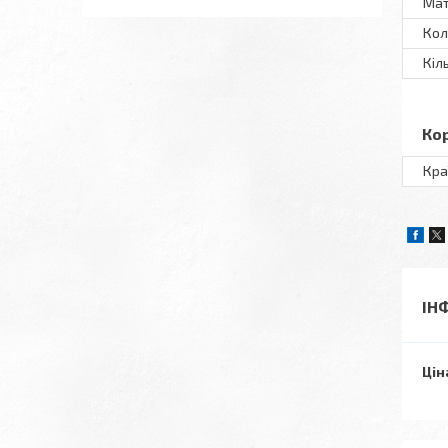
Мат
Кол
Кіл
Ко
Кра
ІН
Цін