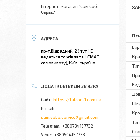
Інтернет-магазин "Сам Собі
ХА
Сервіс"
Ос
Вир
пр-т.Відрадний, 2 ( тут НЕ
Кра
ведеться торгівля та НЕМАЄ
самовивозу), Київ, Україна
Тип
При
Вид
Дов
https://falcon-1.com.ua
Шир
Кро
sam.sebe.service@gmail.com
Тип
+380734157732
Ста
+380504157733