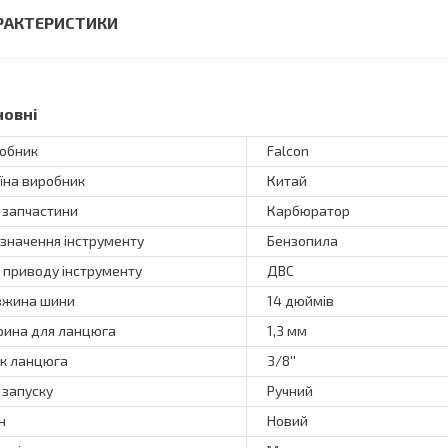
РАКТЕРИСТИКИ
новні
обник
Falcon
їна виробник
Китай
 запчастини
Карбюратор
значення інструменту
Бензопила
 приводу інструменту
ДВС
жина шини
14 дюймів
ина для ланцюга
1,3 мм
к ланцюга
3/8''
 запуску
Ручний
н
Новий