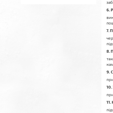
заб
6. 
вик
пош
7. 
чер
під
8. 
так
кам
9. 
при
10.
при
11.
під