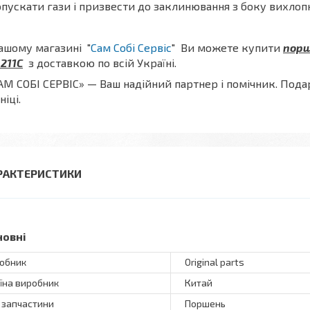
пускати гази і призвести до заклинювання з боку вихлопн
ашому магазині "
Сам Собі Сервіс
" Ви можете купити
п
орш
211C
з доставкою по всій Україні.
АМ СОБІ СЕРВІС» — Ваш надійний партнер і помічник.
Подар
ніці.
РАКТЕРИСТИКИ
новні
обник
Original parts
їна виробник
Китай
 запчастини
Поршень