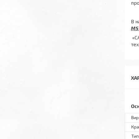
про
В н
MS 
«С
тех
ХА
Ос
Вир
Кра
Тип