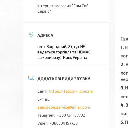
Інтернет-магазин "Сам Собі
Сервіс"
Пр
пр-т.Відрадний, 2 ( тут НЕ
1. 
ведеться торгівля та НЕМАЄ
пог
самовивозу), Київ, Україна
2. 
пог
нео
3.
https://falcon-1.com.ua
неп
4. 
sam.sebe.service@gmail.com
пил
+380734157732
5. 
+380504157733