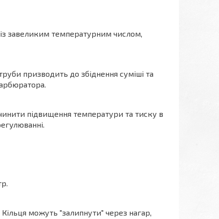
 із завеликим температурним числом,
 труби призводить до збіднення суміші та
карбюратора.
чинити підвищення температури та тиску в
регулюванні.
р.
Кільця можуть "залипнути" через нагар,