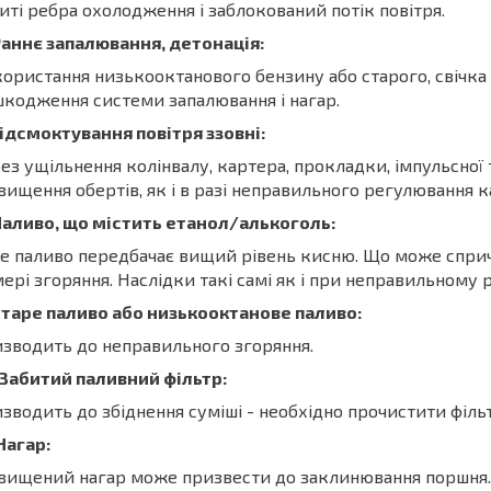
иті ребра охолодження і заблокований потік повітря.
Раннє запалювання, детонація:
ористання низькооктанового бензину або старого, свічка
кодження системи запалювання і нагар.
Підсмоктування повітря ззовні:
ез ущільнення колінвалу, картера, прокладки, імпульсної
вищення обертів, як і в разі неправильного регулювання 
Паливо, що містить етанол/алькоголь:
е паливо передбачає вищий рівень кисню. Що може спри
ері згоряння. Наслідки такі самі як і при неправильному 
Старе паливо або низькооктанове паливо:
зводить до неправильного згоряння.
 Забитий паливний фільтр:
зводить до збіднення суміші - необхідно прочистити фільт
 Нагар:
вищений нагар може призвести до заклинювання поршня. 