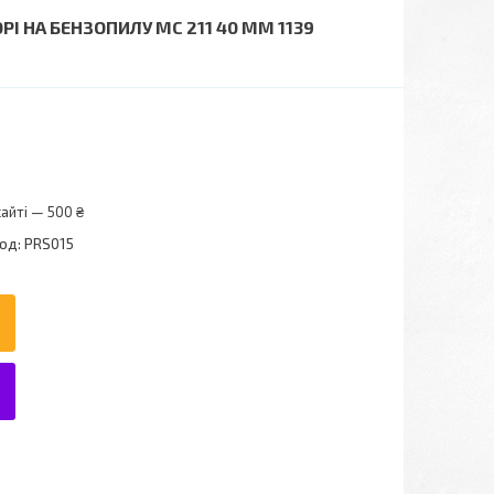
І НА БЕНЗОПИЛУ МС 211 40 ММ 1139
айті — 500 ₴
од:
PRS015