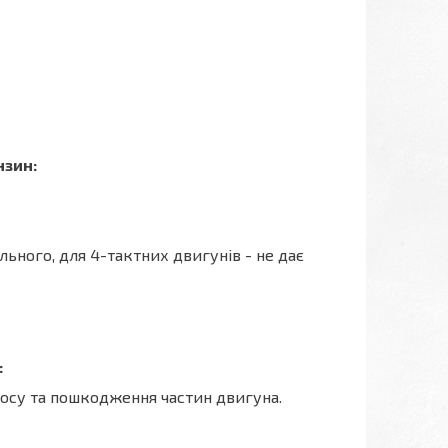
нзин:
льного, для 4-тактних двигунів - не дає
:
носу та пошкодження частин двигуна.