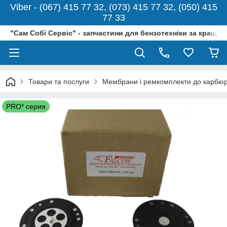
Viber - (067) 415 77 32, (073) 415 77 32, (050) 415
77 33
"Сам Собі Сервіс" - запчастини для бензотехніки за кращо
Товари та послуги
Мембрани і ремкомплекти до карбюр
PRO* серия