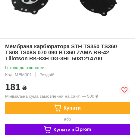
Мембрана карбюратора STH TS350 TS360
TS08 TS08S 070 090 BT360 ZAMA RB-42
Tillotson RK-83H DG-3HL 5031214700
Готово до відправки
Код: MEM001
Роздріб
181
₴
Мінімальна сума замовлення на сайті — 500 ₴
Купити
або
Купити з