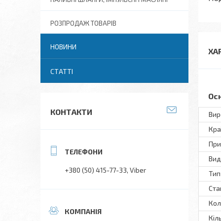
РОЗПРОДАЖ ТОВАРІВ
НОВИНИ
ХА
СТАТТІ
Ос
КОНТАКТИ
Вир
Кра
При
Вид
+380 (50) 415-77-33
Viber
Тип
Ста
Кол
Кіл