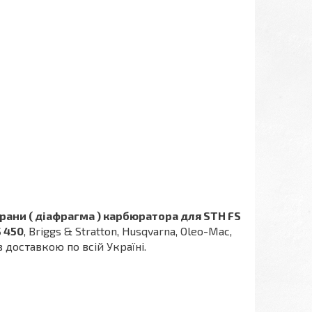
ани ( діафрагма ) карбюратора для STH FS
S 450
,
Briggs & Stratton,
Husqvarna, Oleo-Mac,
 з доставкою по всій Україні.