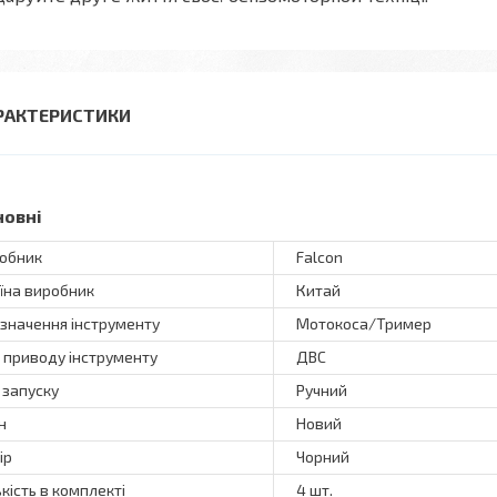
РАКТЕРИСТИКИ
новні
обник
Falcon
їна виробник
Китай
значення інструменту
Мотокоса/Тример
 приводу інструменту
ДВС
 запуску
Ручний
н
Новий
ір
Чорний
ькість в комплекті
4 шт.