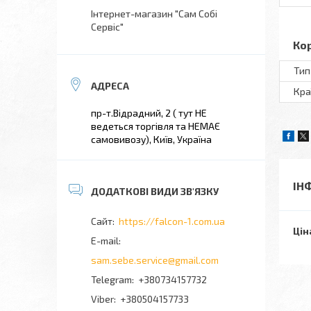
Інтернет-магазин "Сам Собі
Сервіс"
Ко
Тип
Кра
пр-т.Відрадний, 2 ( тут НЕ
ведеться торгівля та НЕМАЄ
самовивозу), Київ, Україна
ІН
https://falcon-1.com.ua
Цін
sam.sebe.service@gmail.com
+380734157732
+380504157733