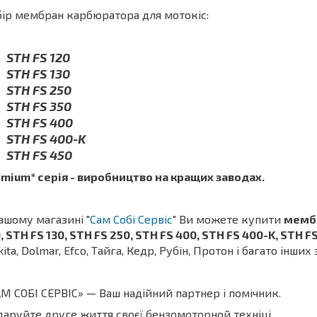
ір мембран карбюратора для мотокіс:
STH FS 120
STH FS 130
STH FS 250
STH FS 350
STH FS 400
STH FS 400-K
STH FS 450
mium* серія - виробництво на кращих заводах.
ашому магазині "
Сам Собі Сервіс
" Ви можете купити
мембр
, STH FS 130, STH FS 250, STH FS 400, STH FS 400-K, STH F
ita, Dolmar, Efco, Тайга, Кедр, Рубін, Протон і багато інших
М СОБІ СЕРВІС» — Ваш надійний партнер і помічник.
аруйте друге життя своєї бензомоторной техніці.