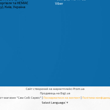
торгівля та НЕМАЄ
Viber
), Київ, Україна
Сайт створений на маркетплейсі
Prom.ua
Продавець на Bigl.ua
Інтернет-магазин "Сам Собі Сервіс" |
Поскаржитися на контент
|
Політика конфіденц
Select Language
▼