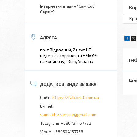
Інтернет-магазин "Сам Собі
Ко
Сервіс"
Кра
пр-т.Відрадний, 2 ( тут НЕ
ведеться торгівля та НЕМАЄ
ІН
самовивозу), Київ, Україна
Цін
https://falcon-1.com.ua
sam.sebe.service@gmail.com
+380734157732
+380504157733