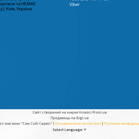
торгівля та НЕМАЄ
Viber
), Київ, Україна
Сайт створений на маркетплейсі
Prom.ua
Продавець на Bigl.ua
Інтернет-магазин "Сам Собі Сервіс" |
Поскаржитися на контент
|
Політика конфіденц
Select Language
▼