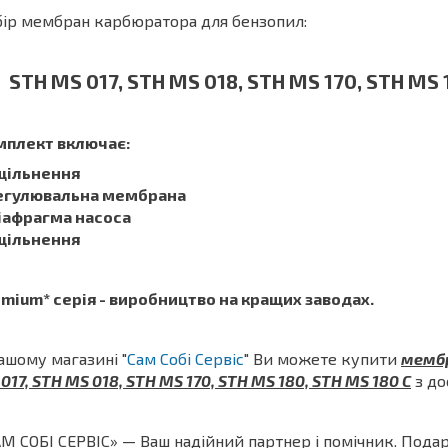
ір мембран карбюратора для бензопил:
STH MS 017, STH MS 018, STH MS 170, STH MS 
мплект включає:
Ущільнення
Регулювальна мембрана
Діафрагма насоса
Ущільнення
mium* серія - виробництво на кращих заводах.
ашому магазині "
Сам Собі Сервіс
" Ви можете купити
мембр
017, STH MS 018, STH MS 170, STH MS 180, STH MS 180 C
з до
М СОБІ СЕРВІС» — Ваш надійний партнер і помічник.
Подар