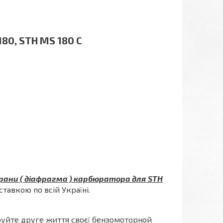
180, STH MS 180 C
ани ( діафрагма ) карбюратора для
STH
ставкою по всій Україні.
уйте друге життя своєї бензомоторной