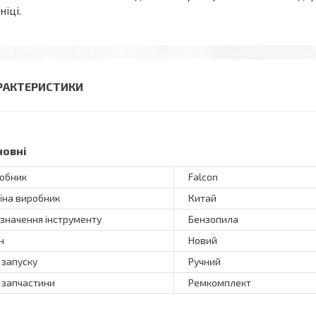
ніці.
РАКТЕРИСТИКИ
новні
обник
Falcon
їна виробник
Китай
значення інструменту
Бензопила
н
Новий
 запуску
Ручний
 запчастини
Ремкомплект