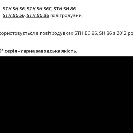
STH SH 56, STH SH 56C, STH SH 86
STH BG 56, STH BG 86
повітродувки
ористовується в повітродувках STH BG 86, SH 86 з 2012 р
* серія - гарна заводська якість.