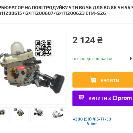
БЮРАТОР НА ПОВІТРОДУЙКУ STH BG 56 ДЛЯ BG 86 SH 56 SH
411200615 42411200607 42411200623 C1M-S26
2 124 ₴
Готово до відправки
К
КУПИТИ
КУПИТИ З
+380 (50) 415-77-33
Viber