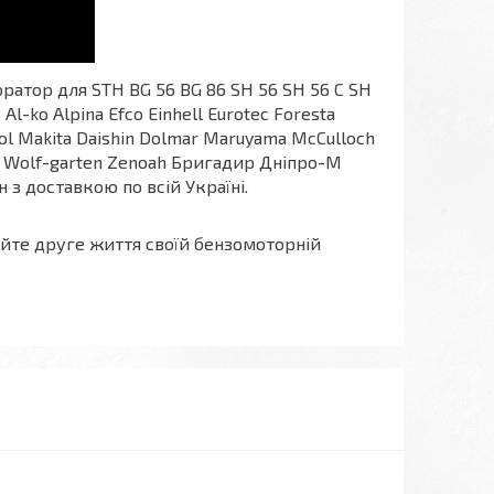
ратор для STH BG 56 BG 86 SH 56 SH 56 C SH
Al-ko Alpina Efco Einhell Eurotec Foresta
ool Makita Daishin Dolmar Maruyama McCulloch
rm Wolf-garten Zenoah Бригадир Дніпро-М
з доставкою по всій Україні.
уйте друге життя своїй бензомоторній