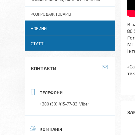
РОЗПРОДАЖ ТОВАРІВ
В н
НОВИНИ
86 
For
СТАТТІ
MTD
Інт
«Са
КОНТАКТИ
тех
+380 (50) 415-77-33
Viber
ХА