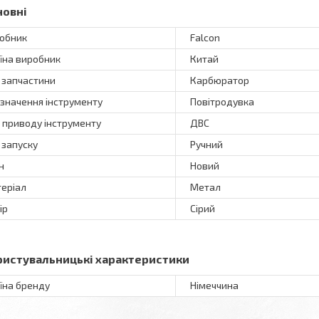
новні
обник
Falcon
їна виробник
Китай
 запчастини
Карбюратор
значення інструменту
Повітродувка
 приводу інструменту
ДВС
 запуску
Ручний
н
Новий
еріал
Метал
ір
Сірий
ристувальницькі характеристики
їна бренду
Німеччина