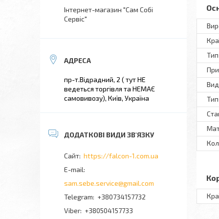
Ос
Інтернет-магазин "Сам Собі
Сервіс"
Вир
Кра
Тип
При
пр-т.Відрадний, 2 ( тут НЕ
Вид
ведеться торгівля та НЕМАЄ
самовивозу), Київ, Україна
Тип
Ста
Мат
Кол
https://falcon-1.com.ua
Ко
sam.sebe.service@gmail.com
Кра
+380734157732
+380504157733