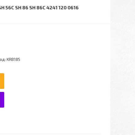
 56C SH 86 SH 86C 4241 120 0616
од:
KRB185