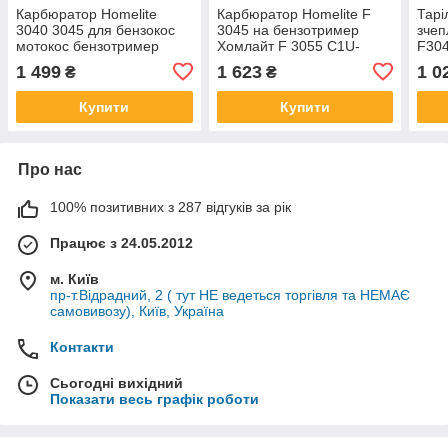
Карбюратор Homelite
Карбюратор Homelite F
Тарі
3040 3045 для бензокос
3045 на бензотример
зчеп
мотокос бензотример
Хомлайт F 3055 C1U-
F304
Хомлайт 308054013
H46A C300 F 2040 BC800
Home
1 499
1 623
1 0
₴
₴
H142A-30KH 308054004
BC900 S1400 Ryiobi 3046
Fore
308054008
70107A 984549001
бенз
Купити
Купити
чаш
Про нас
100% позитивних з 287 відгуків за рік
Працює з 24.05.2012
м. Київ
пр-т.Відрадний, 2 ( тут НЕ ведеться торгівля та НЕМАЄ
самовивозу), Київ, Україна
Контакти
Сьогодні вихідний
Показати весь графік роботи