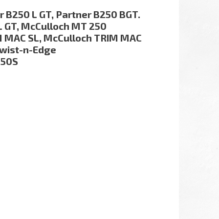
tner B250 L GT, Partner B250 BGT.
L GT, McCulloch MT 250
M MAC SL, McCulloch TRIM MAC
Twist-n-Edge
250S