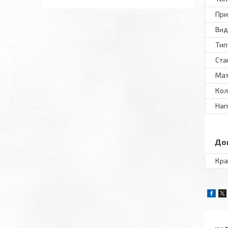
При
Вид
Тип
Ста
Мат
Кол
Нап
До
Кра