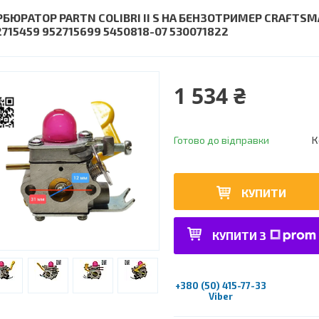
РБЮРАТОР PARTN COLIBRI II S НА БЕНЗОТРИМЕР CRAFTS
2715459 952715699 5450818-07 530071822
1 534 ₴
Готово до відправки
К
КУПИТИ
КУПИТИ З
+380 (50) 415-77-33
Viber