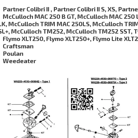
Partner Colibri II , Partner Colibri II S, XS, Par
McCulloch MAC 250 B GT, McCulloch MAC 250 
LK, McCulloch TRIM MAC 250LS, McCulloch TRI
SL+, McCulloch TM252, McCulloch TM252 SST, 
Flymo XLT250, Flymo XLT250+, Flymo Lite XLT
Craftsman
Poulan
Weedeater