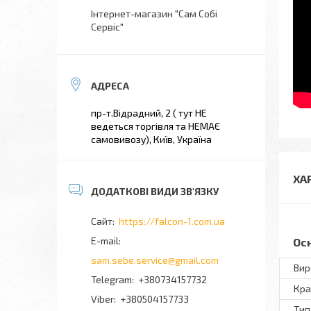
Інтернет-магазин "Сам Собі
Сервіс"
пр-т.Відрадний, 2 ( тут НЕ
ведеться торгівля та НЕМАЄ
самовивозу), Київ, Україна
ХА
https://falcon-1.com.ua
Ос
sam.sebe.service@gmail.com
Вир
+380734157732
Кра
+380504157733
Тип