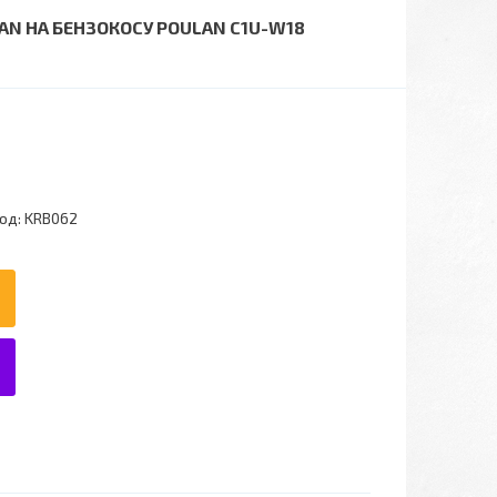
MAN НА БЕНЗОКОСУ POULAN C1U-W18
од:
KRB062