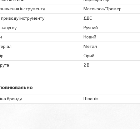
значення інструменту
Мотокоса/Тример
 приводу інструменту
ДВС
 запуску
Ручний
н
Новий
еріал
Метал
ір
Сірий
руга
2 В
повнювально
їна бренду
Швеція