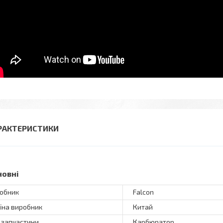
РАКТЕРИСТИКИ
новні
обник
Falcon
їна виробник
Китай
 запчастини
Карбюратор