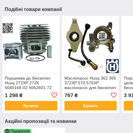
Подібні товари компанії
Поршнева до бензопил
Маслонасос Husq 362 365
Пор
Husq 272XP 272K
372XP 570 576XP
цилі
5040168-02 5062601-72
маслонасос для бензопил
бенз
506 26 02-01 циліндр з
Хуск 365 5035213-03
на б
1 298
767
3 9
₴
₴
поршнем на мотопилу
5372078-05 5034267-01
44 5
5035215-01
5060
Купити
Купити
Акційні пропозиції та новинки
Подарунок