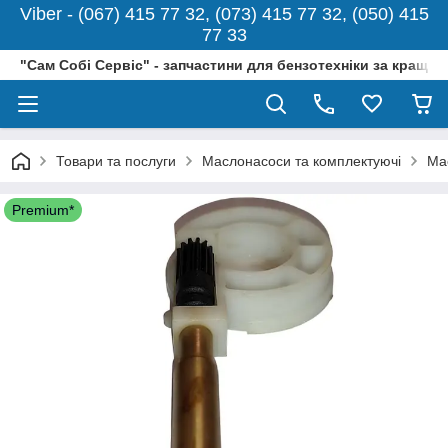
Viber - (067) 415 77 32, (073) 415 77 32, (050) 415
77 33
"Сам Собі Сервіс" - запчастини для бензотехніки за кращо
Товари та послуги
Маслонасоси та комплектуючі
Ма
Premium*