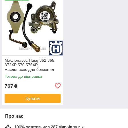
Маслонасос Husq 362 365
372XP 570 576XP
маслонасос для бензопил
Хуск 365 5035213-03
Готово до відправки
5372078-05 5034267-01
5035215-01
767
₴
Купити
Про нас
100% позитивних з 287 відгуків за рік