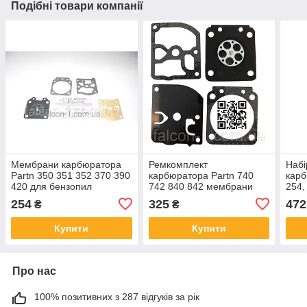
Подібні товари компанії
Мембрани карбюратора
Ремкомплект
Наб
Partn 350 351 352 370 390
карбюратора Partn 740
карб
420 для бензопил
742 840 842 мембрани
254,
для бензопил Партн 740
350,
254
325
472
₴
₴
бенз
Купити
Купити
Про нас
100% позитивних з 287 відгуків за рік