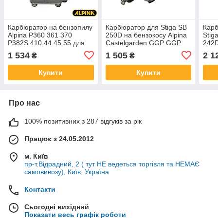
Карбюратор на бензопилу
Карбюратор для Stiga SB
Карб
Alpina P360 361 370
250D на бензокосу Alpina
Stig
P382S 410 44 45 55 для
Castelgarden GGP GGP
242D
Castelgarden XC 36 GGP
XB-27-32 118802071/0
мото
1 534
1 505
2 1
₴
₴
Stiga 123054003/2
1230540210
52D 
23054003/2 WT 761-1
1188
Купити
Купити
Про нас
100% позитивних з 287 відгуків за рік
Працює з 24.05.2012
м. Київ
пр-т.Відрадний, 2 ( тут НЕ ведеться торгівля та НЕМАЄ
самовивозу), Київ, Україна
Контакти
Сьогодні вихідний
Показати весь графік роботи