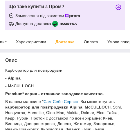
Що таке купити з Пром?
Замовлення під захистом
Доступна доставка
пис
Характеристики
Доставка
Оплата
Умови пове
Опис
Карбюратор для повітродувки:
-
Alpina
- McCULLOCH
Premium* серия - отличное заводское качество.
В нашем магазине "
Сам Себе Сервис
" Вы можете купить
карбюратор для повітродувки
Alpina,
McCULLOCH
, Stihl,
Husqvarna, Homelite, Oleo-Mac, Makita, Dolmar, Efco, Тайга,
Кедр, Рубин, Протон с доставкой по всей Украине: Киев,
Винница, Днепропетровск, Донецк, Житомир, Запорожье,
Ивано-Франковск, Кировоград, Луганск, Луцк, Львов,