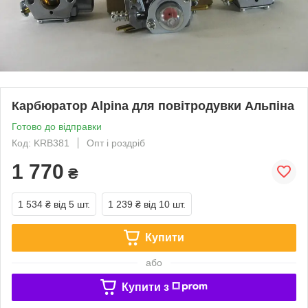
Карбюратор Alpina для повітродувки Альпіна
Готово до відправки
Код: KRB381
Опт і роздріб
1 770
₴
1 534 ₴
від 5 шт.
1 239 ₴
від 10 шт.
Купити
або
Купити з