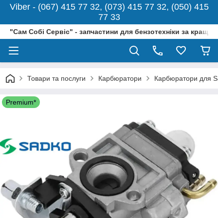
Viber - (067) 415 77 32, (073) 415 77 32, (050) 415
77 33
"Сам Собі Сервіс" - запчастини для бензотехніки за кращо
Товари та послуги
Карбюратори
Карбюратори для S
Premium*