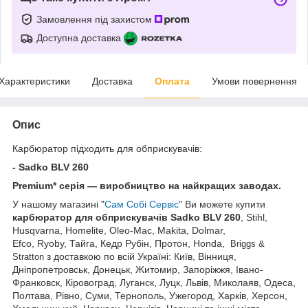
Замовлення під захистом
Доступна доставка
Характеристики
Доставка
Оплата
Умови повернення
Опис
Карбюратор підходить для обприскувачів:
- Sadko BLV 260
Premium* серія — виробництво на найкращих заводах.
У нашому магазині "
Сам Собі Сервіс
" Ви можете купити
карбюратор для обприскувачів
Sadko BLV 260
, Stihl,
Husqvarna, Homelite, Oleo-Mac, Makita, Dolmar,
Efco,
Ryoby,
Тайга, Кедр Рубін, Протон, Honda,
Briggs &
з доставкою по всій Україні: Київ, Вінниця,
Stratton
Дніпропетровськ, Донецьк, Житомир, Запоріжжя, Івано-
Франковск, Кіровоград, Луганск, Луцк, Львів, Миколаяв, Одеса,
Полтава, Рівно, Суми, Тернополь, Ужегород, Харків, Херсон,