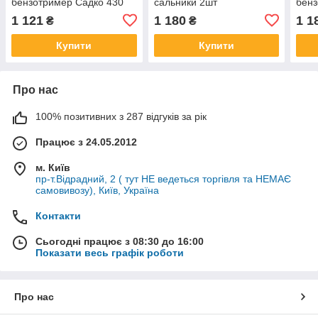
бензотример Садко 430
сальники 2шт
бенз
SD14-GTR-430-53
1 121
1 180
1 1
₴
₴
Купити
Купити
Про нас
100% позитивних з 287 відгуків за рік
Працює з 24.05.2012
м. Київ
пр-т.Відрадний, 2 ( тут НЕ ведеться торгівля та НЕМАЄ
самовивозу), Київ, Україна
Контакти
Сьогодні працює з 08:30 до 16:00
Показати весь графік роботи
Про нас