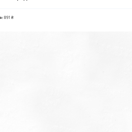
а:
891 ₴