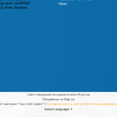
торгівля та НЕМАЄ
Viber
), Київ, Україна
Сайт створений на маркетплейсі
Prom.ua
Продавець на Bigl.ua
Інтернет-магазин "Сам Собі Сервіс" |
Поскаржитися на контент
|
Політика конфіденц
Select Language
▼