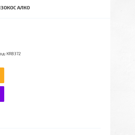
ЕНЗОКОС АЛКО
од:
KRB372