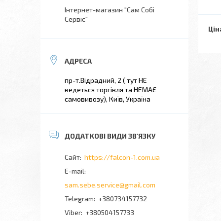
Інтернет-магазин "Сам Собі
Сервіс"
Цін
пр-т.Відрадний, 2 ( тут НЕ
ведеться торгівля та НЕМАЄ
самовивозу), Київ, Україна
https://falcon-1.com.ua
sam.sebe.service@gmail.com
+380734157732
+380504157733