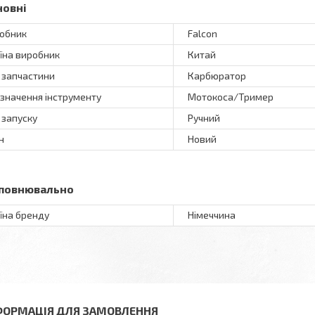
новні
обник
Falcon
їна виробник
Китай
 запчастини
Карбюратор
значення інструменту
Мотокоса/Тример
 запуску
Ручний
н
Новий
повнювально
їна бренду
Німеччина
ФОРМАЦІЯ ДЛЯ ЗАМОВЛЕННЯ