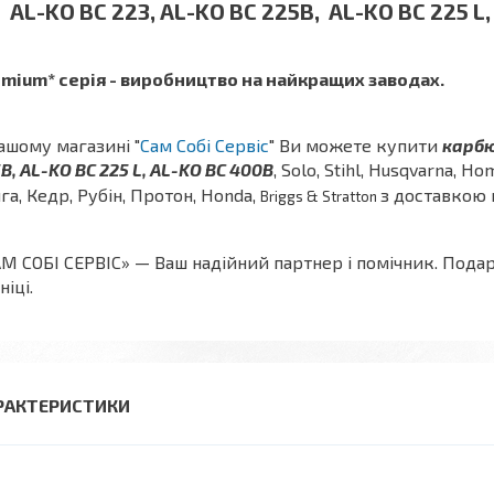
AL-KO BC 223, AL-KO BC 225B, AL-KO BC 225 L
mium* серія - виробництво на найкращих заводах.
ашому магазині "
Сам Собі Сервіс
" Ви можете купити
карбю
B, AL-KO BC 225 L, AL-KO BC 400B
, Solo, Stihl, Husqvarna, Ho
га, Кедр, Рубін, Протон, Honda,
з доставкою п
Briggs & Stratton
М СОБІ СЕРВІС» — Ваш надійний партнер і помічник. Пода
ніці.
РАКТЕРИСТИКИ